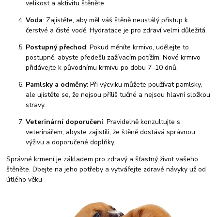
velikost a aktivitu štěněte.
Voda
: Zajistěte, aby měl váš štěně neustálý přístup k
čerstvé a čisté vodě. Hydratace je pro zdraví velmi důležitá.
Postupný přechod
: Pokud měníte krmivo, udělejte to
postupně, abyste předešli zažívacím potížím. Nové krmivo
přidávejte k původnímu krmivu po dobu 7–10 dnů.
Pamlsky a odměny
: Při výcviku můžete používat pamlsky,
ale ujistěte se, že nejsou příliš tučné a nejsou hlavní složkou
stravy.
Veterinární doporučení
: Pravidelně konzultujte s
veterinářem, abyste zajistili, že štěně dostává správnou
výživu a doporučené doplňky.
Správné krmení je základem pro zdravý a šťastný život vašeho
štěněte. Dbejte na jeho potřeby a vytvářejte zdravé návyky už od
útlého věku