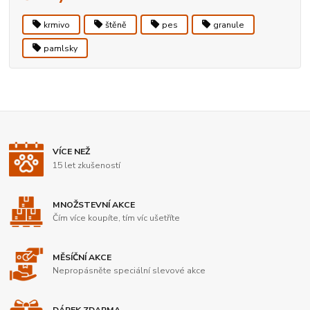
krmivo
štěně
pes
granule
pamlsky
VÍCE NEŽ
15 let zkušeností
MNOŽSTEVNÍ AKCE
Čím více koupíte, tím víc ušetříte
MĚSÍČNÍ AKCE
Nepropásněte speciální slevové akce