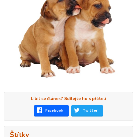
Líbil se článek? Sdílejte ho s přáteli
Facebook
Twitter
Štítky