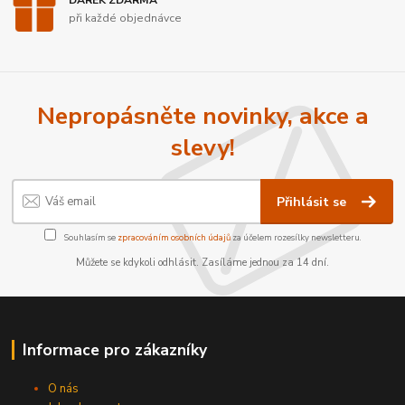
DÁREK ZDARMA
při každé objednávce
Nepropásněte novinky, akce a
slevy!
Přihlásit se
Souhlasím se
zpracováním osobních údajů
za účelem rozesílky newsletteru.
Můžete se kdykoli odhlásit. Zasíláme jednou za 14 dní.
Informace pro zákazníky
O nás