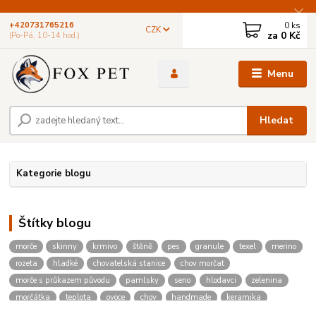
0
ks
+420731765216
CZK
za
0 Kč
(Po-Pá, 10-14 hod.)
Menu
Hledat
Kategorie blogu
Štítky blogu
morče
skinny
krmivo
štěně
pes
granule
texel
merino
rozeta
hladké
chovatelská stanice
chov morčat
morče s průkazem původu
pamlsky
seno
hlodavci
zelenina
morčátka
teplota
ovoce
chov
handmade
keramika
zvířata
barvy
malované
hodiny
psí akce
útulek
spolek