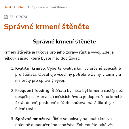
kočka
dar
sponzor
adopce
kotě
organizace
pomoc
Úvod
Blog
Správné krmení štěněte
morčata
hlodavec
trikolor morče
výpis původu
průkaz původu
23
.
10
.
2024
morčata s PP
sheltie
coronet
rex
crested
Správné krmení štěněte
Správné krmení štěněte
Krmení štěněte je klíčové pro jeho zdravý růst a vývoj. Zde je
několik zásad, které byste měli dodržovat:
Kvalitní krmivo
: Vyberte kvalitní krmivo určené speciálně
pro štěňata. Obsahuje všechny potřebné živiny, vitamíny a
minerály pro správný vývoj.
Frequent feeding
: Štěňata by měla být krmena častěji než
dospělí psi. V prvních měsících života je doporučeno krmit 3–
4krát denně, postupně můžete snižovat na 2–3krát, jak
štěně roste.
Správné množství
: Řiďte se pokyny na obalu krmiva
ohledně doporučeného množství. Zohledněte také věk,