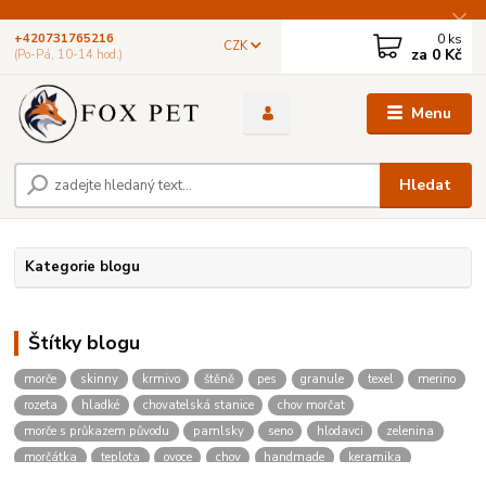
0
ks
+420731765216
CZK
za
0 Kč
(Po-Pá, 10-14 hod.)
Menu
Hledat
Kategorie blogu
Štítky blogu
morče
skinny
krmivo
štěně
pes
granule
texel
merino
rozeta
hladké
chovatelská stanice
chov morčat
morče s průkazem původu
pamlsky
seno
hlodavci
zelenina
morčátka
teplota
ovoce
chov
handmade
keramika
zvířata
barvy
malované
hodiny
psí akce
útulek
spolek