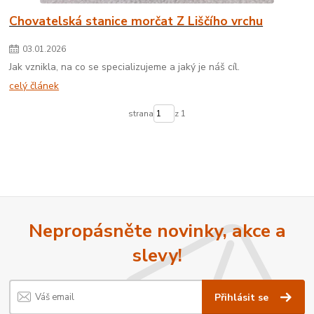
Chovatelská stanice morčat Z Liščího vrchu
03
.
01
.
2026
Jak vznikla, na co se specializujeme a jaký je náš cíl.
celý článek
strana
z 1
Nepropásněte novinky, akce a
slevy!
Přihlásit se