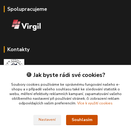
Spolupracujeme
Kontakty
🍪 Jak byste rádi své cookies?
Soubory cookies používáme ke správnému fungování našeho e-
Zákaznická podpora Fox Pet
shopu a v případě vašeho souhlasu také ke sledování statistik o
+420731765216
webu, měření efektivity reklamních kampaní, zapamatování vašeho
(Po-Pá, 10-14 hod.)
oblíbeného nastavení při používání stránek, či zobrazení reklam
odpovídajících vašim preferencím.
Více k využití cookies
foxpet1@seznam.cz
Souhlasím
Nastavení