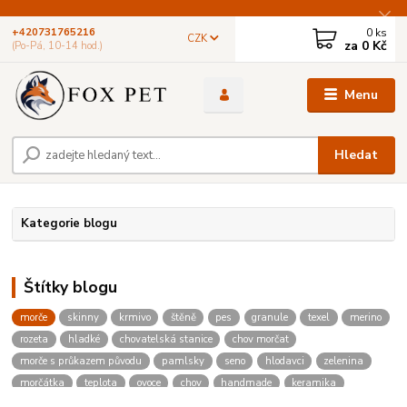
0
ks
+420731765216
CZK
za
0 Kč
(Po-Pá, 10-14 hod.)
Menu
Hledat
Kategorie blogu
Štítky blogu
morče
skinny
krmivo
štěně
pes
granule
texel
merino
rozeta
hladké
chovatelská stanice
chov morčat
morče s průkazem původu
pamlsky
seno
hlodavci
zelenina
morčátka
teplota
ovoce
chov
handmade
keramika
zvířata
barvy
malované
hodiny
psí akce
útulek
spolek