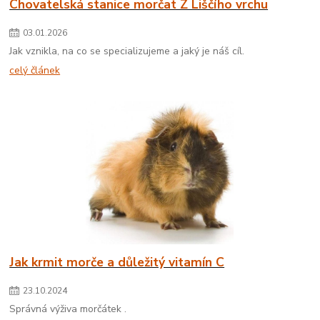
Chovatelská stanice morčat Z Liščího vrchu
03
.
01
.
2026
Jak vznikla, na co se specializujeme a jaký je náš cíl.
celý článek
Jak krmit morče a důležitý vitamín C
23
.
10
.
2024
Správná výživa morčátek .