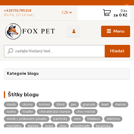
0
ks
+420731765216
CZK
za
0 Kč
(Po-Pá, 10-14 hod.)
Menu
Hledat
Kategorie blogu
Štítky blogu
morče
skinny
krmivo
štěně
pes
granule
texel
merino
rozeta
hladké
chovatelská stanice
chov morčat
morče s průkazem původu
pamlsky
seno
hlodavci
zelenina
morčátka
teplota
ovoce
chov
handmade
keramika
zvířata
barvy
malované
hodiny
psí akce
útulek
spolek