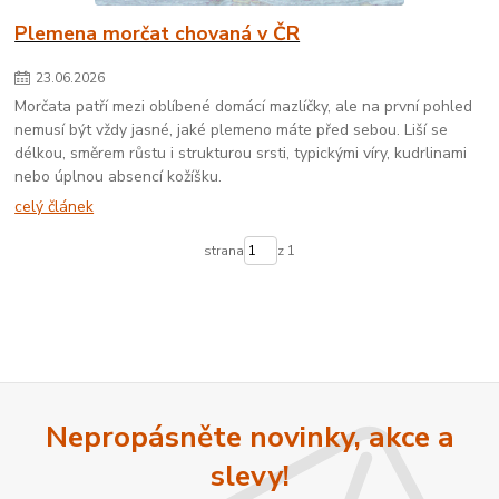
Plemena morčat chovaná v ČR
23
.
06
.
2026
Morčata patří mezi oblíbené domácí mazlíčky, ale na první pohled
nemusí být vždy jasné, jaké plemeno máte před sebou. Liší se
délkou, směrem růstu i strukturou srsti, typickými víry, kudrlinami
nebo úplnou absencí kožíšku.
celý článek
strana
z 1
Nepropásněte novinky, akce a
slevy!