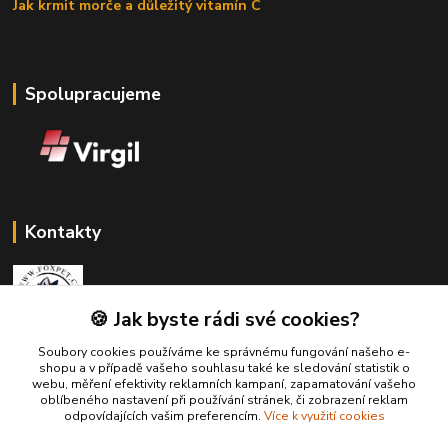
Jak krmit morče a důležitý vitamín C
Spolupracujeme
Kontakty
🍪 Jak byste rádi své cookies?
Soubory cookies používáme ke správnému fungování našeho e-
Zákaznická podpora Fox Pet
shopu a v případě vašeho souhlasu také ke sledování statistik o
+420731765216
webu, měření efektivity reklamních kampaní, zapamatování vašeho
(Po-Pá, 10-14 hod.)
oblíbeného nastavení při používání stránek, či zobrazení reklam
odpovídajících vašim preferencím.
Více k využití cookies
foxpet1@seznam.cz