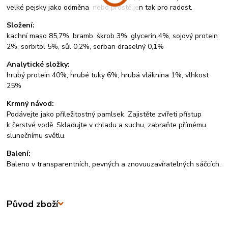
velké pejsky jako odměna, nebo prostě jen tak pro radost.
Složení:
kachní maso 85,7%, bramb. škrob 3%, glycerin 4%, sojový protein
2%, sorbitol 5%, sůl 0,2%, sorban draselný 0,1%
Analytické složky:
hrubý protein 40%, hrubé tuky 6%, hrubá vláknina 1%, vlhkost
25%
Krmný návod:
Podávejte jako příležitostný pamlsek. Zajistěte zvířeti přístup
k čerstvé vodě. Skladujte v chladu a suchu, zabraňte přímému
slunečnímu světlu.
Balení:
Baleno v transparentních, pevných a znovuuzavíratelných sáčcích.
Původ zboží