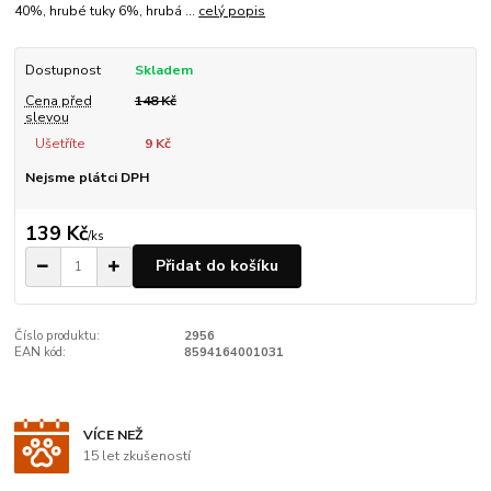
40%, hrubé tuky 6%, hrubá ...
celý popis
Dostupnost
Skladem
Cena před
148 Kč
slevou
Ušetříte
9 Kč
Nejsme plátci DPH
139 Kč
/
ks
Přidat do košíku
Číslo produktu:
2956
EAN kód:
8594164001031
VÍCE NEŽ
15 let zkušeností