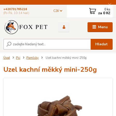
0
ks
+420731765216
CZK
za
0 Kč
(Po-Pá, 10-14 hod.)
Menu
Hledat
Úvod
Psi
Pamlsky
Uzel kachní měkký mini-250g
Uzel kachní měkký mini-250g