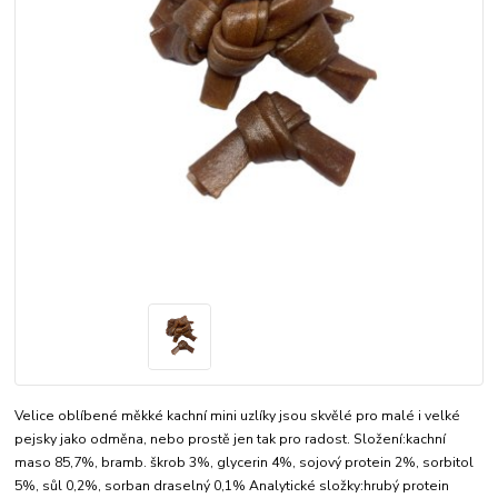
Velice oblíbené měkké kachní mini uzlíky jsou skvělé pro malé i velké
pejsky jako odměna, nebo prostě jen tak pro radost. Složení:kachní
maso 85,7%, bramb. škrob 3%, glycerin 4%, sojový protein 2%, sorbitol
5%, sůl 0,2%, sorban draselný 0,1% Analytické složky:hrubý protein