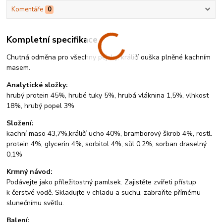
Komentáře
0
Kompletní specifikace
Chutná odměna pro všechny pejsky, králičí ouška plněné kachním
masem.
Analytické složky:
hrubý protein 45%, hrubé tuky 5%, hrubá vláknina 1,5%, vlhkost
18%, hrubý popel 3%
Složení:
kachní maso 43,7%,králičí ucho 40%, bramborový škrob 4%, rostl.
protein 4%, glycerin 4%, sorbitol 4%, sůl 0,2%, sorban draselný
0,1%
Krmný návod:
Podávejte jako příležitostný pamlsek. Zajistěte zvířeti přístup
k čerstvé vodě. Skladujte v chladu a suchu, zabraňte přímému
slunečnímu světlu.
Balení: