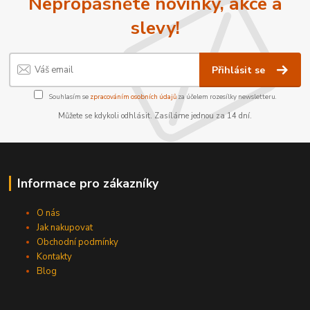
Nepropásněte novinky, akce a
slevy!
Přihlásit se
Souhlasím se
zpracováním osobních údajů
za účelem rozesílky newsletteru.
Můžete se kdykoli odhlásit. Zasíláme jednou za 14 dní.
Informace pro zákazníky
O nás
Jak nakupovat
Obchodní podmínky
Kontakty
Blog