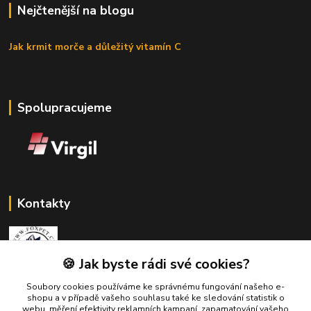
Nejčtenější na blogu
Jak krmit morče a důležitý vitamín C
Spolupracujeme
Kontakty
🍪 Jak byste rádi své cookies?
Soubory cookies používáme ke správnému fungování našeho e-
Zákaznická podpora Fox Pet
shopu a v případě vašeho souhlasu také ke sledování statistik o
+420731765216
webu, měření efektivity reklamních kampaní, zapamatování vašeho