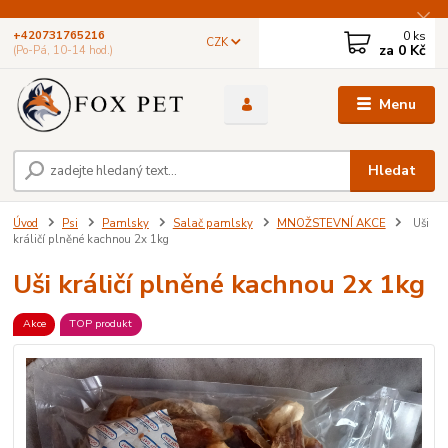
0
ks
+420731765216
CZK
za
0 Kč
(Po-Pá, 10-14 hod.)
Menu
Hledat
Úvod
Psi
Pamlsky
Salač pamlsky
MNOŽSTEVNÍ AKCE
Uši
králičí plněné kachnou 2x 1kg
Uši králičí plněné kachnou 2x 1kg
Akce
TOP produkt