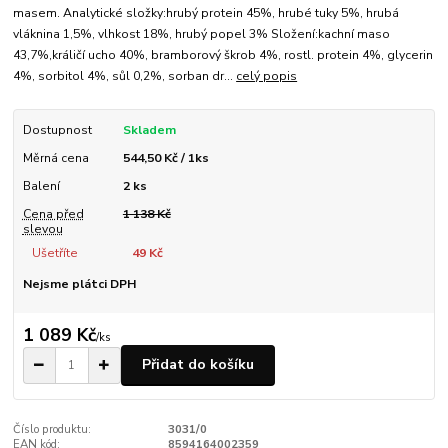
masem. Analytické složky:hrubý protein 45%, hrubé tuky 5%, hrubá
vláknina 1,5%, vlhkost 18%, hrubý popel 3% Složení:kachní maso
43,7%,králičí ucho 40%, bramborový škrob 4%, rostl. protein 4%, glycerin
4%, sorbitol 4%, sůl 0,2%, sorban dr...
celý popis
Dostupnost
Skladem
Měrná cena
544,50 Kč / 1ks
Balení
2 ks
Cena před
1 138 Kč
slevou
Ušetříte
49 Kč
Nejsme plátci DPH
1 089 Kč
/
ks
Přidat do košíku
Číslo produktu:
3031/0
EAN kód:
8594164002359