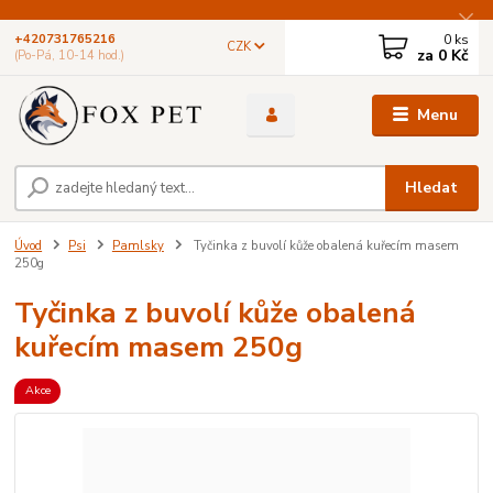
0
ks
+420731765216
CZK
za
0 Kč
(Po-Pá, 10-14 hod.)
Menu
Hledat
Úvod
Psi
Pamlsky
Tyčinka z buvolí kůže obalená kuřecím masem
250g
Tyčinka z buvolí kůže obalená
kuřecím masem 250g
Akce