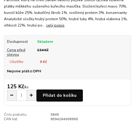
plátky měkkého sušeného kuřecího masíčka. Složení:kuřecí maso 70%,
buvolí kůže 25%, kukuřičný škrob 1%, rostlinný protein 3%, konzervanty
Analytické složky:hrubý protein 50%, hrubé tuky 4%, hrubá vláknina 1%,
vlhkost 22%, hrubý po...
celý popis
Dostupnost
Skladem
Cena před
134 Kč
slevou
Ušetříte
9 Kč
Nejsme plátci DPH
125 Kč
/
ks
Přidat do košíku
Číslo produktu:
0845
EAN kód:
8594164008900