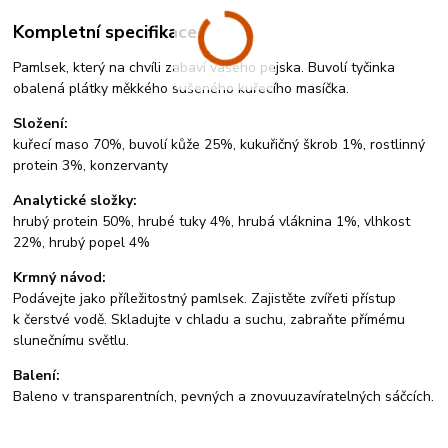
Kompletní specifikace
Pamlsek, který na chvíli zabaví vašeho pejska. Buvolí tyčinka
obalená plátky měkkého sušeného kuřecího masíčka.
Složení:
kuřecí maso 70%, buvolí kůže 25%, kukuřičný škrob 1%, rostlinný
protein 3%, konzervanty
Analytické složky:
hrubý protein 50%, hrubé tuky 4%, hrubá vláknina 1%, vlhkost
22%, hrubý popel 4%
Krmný návod:
Podávejte jako příležitostný pamlsek. Zajistěte zvířeti přístup
k čerstvé vodě. Skladujte v chladu a suchu, zabraňte přímému
slunečnímu světlu.
Balení:
Baleno v transparentních, pevných a znovuuzavíratelných sáčcích.