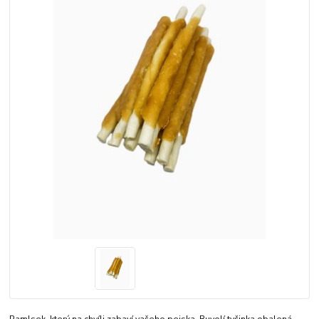
Pamlsek, který na chvíli zabaví vašeho pejska. Buvolí tyčinka obalená