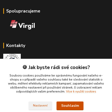
Spolupracujeme
Kontakty
🍪 Jak byste rádi své cookies?
Soubory cookies používáme ke správnému fungování našeho e-
Zákaznická podpora Fox Pet
shopu a v případě vašeho souhlasu také ke sledování statistik o
+420731765216
webu, měření efektivity reklamních kampaní, zapamatování vašeho
(Po-Pá, 10-14 hod.)
oblíbeného nastavení při používání stránek, či zobrazení reklam
odpovídajících vašim preferencím.
Více k využití cookies
foxpet1@seznam.cz
Souhlasím
Nastavení