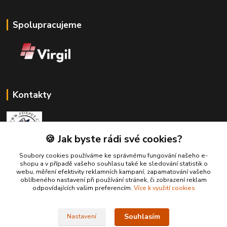
Spolupracujeme
Kontakty
🍪 Jak byste rádi své cookies?
Soubory cookies používáme ke správnému fungování našeho e-
Zákaznická podpora Fox Pet
shopu a v případě vašeho souhlasu také ke sledování statistik o
+420731765216
webu, měření efektivity reklamních kampaní, zapamatování vašeho
(Po-Pá, 10-14 hod.)
oblíbeného nastavení při používání stránek, či zobrazení reklam
odpovídajících vašim preferencím.
Více k využití cookies
foxpet1@seznam.cz
Souhlasím
Nastavení