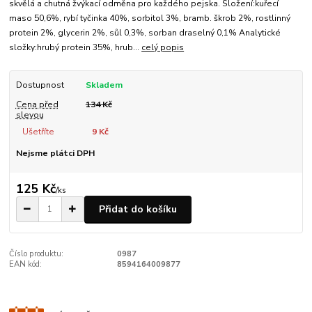
skvělá a chutná žvýkací odměna pro každého pejska. Složení:kuřecí
maso 50,6%, rybí tyčinka 40%, sorbitol 3%, bramb. škrob 2%, rostlinný
protein 2%, glycerin 2%, sůl 0,3%, sorban draselný 0,1% Analytické
složky:hrubý protein 35%, hrub...
celý popis
Dostupnost
Skladem
Cena před
134 Kč
slevou
Ušetříte
9 Kč
Nejsme plátci DPH
125 Kč
/
ks
Přidat do košíku
Číslo produktu:
0987
EAN kód:
8594164009877