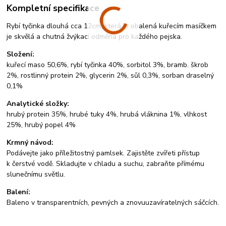
Kompletní specifikace
Rybí tyčinka dlouhá cca 12cm, která je obalená kuřecím masíčkem
je skvělá a chutná žvýkací odměna pro každého pejska.
Složení:
kuřecí maso 50,6%, rybí tyčinka 40%, sorbitol 3%, bramb. škrob
2%, rostlinný protein 2%, glycerin 2%, sůl 0,3%, sorban draselný
0,1%
Analytické složky:
hrubý protein 35%, hrubé tuky 4%, hrubá vláknina 1%, vlhkost
25%, hrubý popel 4%
Krmný návod:
Podávejte jako příležitostný pamlsek. Zajistěte zvířeti přístup
k čerstvé vodě. Skladujte v chladu a suchu, zabraňte přímému
slunečnímu světlu.
Balení:
Baleno v transparentních, pevných a znovuuzavíratelných sáčcích.