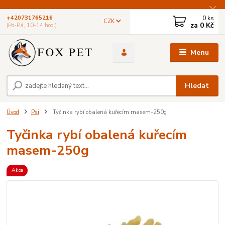
0
ks
+420731765216
CZK
za
0 Kč
(Po-Pá, 10-14 hod.)
Menu
Hledat
Úvod
Psi
Tyčinka rybí obalená kuřecím masem-250g
Tyčinka rybí obalená kuřecím
masem-250g
Akce