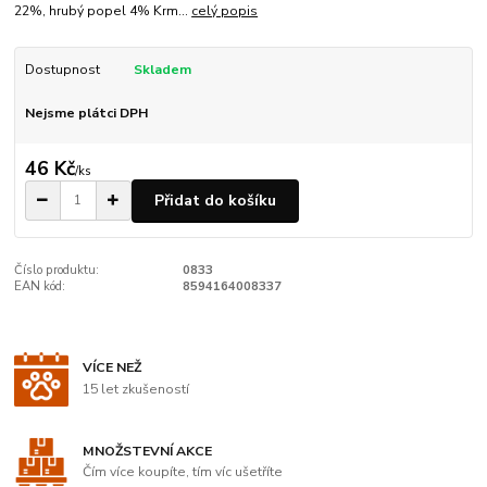
22%, hrubý popel 4% Krm...
celý popis
Dostupnost
Skladem
Nejsme plátci DPH
46 Kč
/
ks
Přidat do košíku
Číslo produktu:
0833
EAN kód:
8594164008337
VÍCE NEŽ
15 let zkušeností
MNOŽSTEVNÍ AKCE
Čím více koupíte, tím víc ušetříte