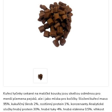
Kuřecí tyčinky sekané na maličké kousky jsou skvělou odměnou pro
menší plemena pejsků, ale i jako mlska pro kočičky. Složení:kuřecí maso
95%, kukuřičný škrob 2%, rostlinný protein 1%, konzervanty Analytické
složky:hrubý protein 30%, hrubé tuky 4%, hrubá vláknina 0,5%, vlhkost