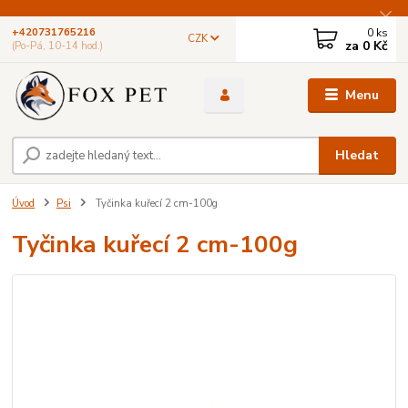
0
ks
+420731765216
CZK
za
0 Kč
(Po-Pá, 10-14 hod.)
Menu
Hledat
Úvod
Psi
Tyčinka kuřecí 2 cm-100g
Tyčinka kuřecí 2 cm-100g