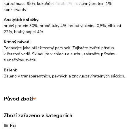
kuřecí maso 95%, kukuřičný škrob 2%, rostlinný protein 1%,
konzervanty
Analytické složky:
hrubý protein 30%, hrubé tuky 4%, hrubá vláknina 0,5%, vlhkost
22%, hrubý popel 4%
Krmný návod:
Podávejte jako příležitostný pamlsek. Zajistěte zvířeti přístup
k čerstvé vodě. Skladujte v chladu a suchu, zabraňte přímému
slunečnímu světlu.
Balení:
Baleno v transparentních, pevných a znovuuzavíratelných sáčcích.
Původ zboží
Zboží zařazeno v kategoriích
Psi