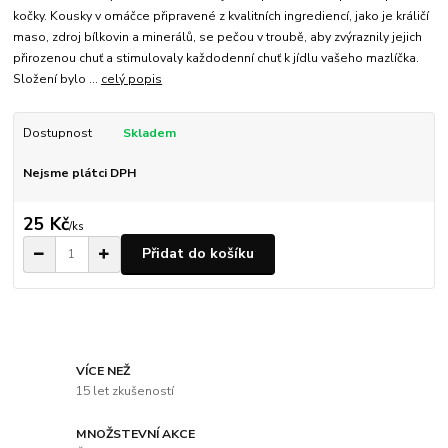
kočky. Kousky v omáčce připravené z kvalitních ingrediencí, jako je králičí
maso, zdroj bílkovin a minerálů, se pečou v troubě, aby zvýraznily jejich
přirozenou chuť a stimulovaly každodenní chuť k jídlu vašeho mazlíčka.
Složení bylo ...
celý popis
Dostupnost
Skladem
Nejsme plátci DPH
25 Kč
/
ks
Přidat do košíku
VÍCE NEŽ
15 let zkušeností
MNOŽSTEVNÍ AKCE