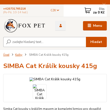
0
ks
+420731765216
CZK
za
0 Kč
(Po-Pá, 10-14 hod.)
Menu
Hledat
Úvod
Kočky
SIMBA Cat Králík kousky 415g
SIMBA Cat Králík kousky 415g
Simba Cat kousky s králičím masem je kompletní krmivo pro dospělé