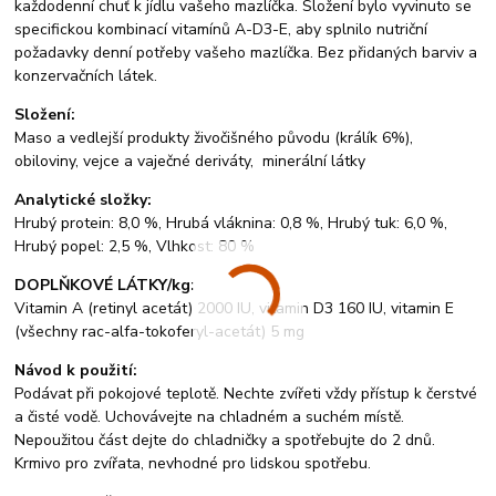
každodenní chuť k jídlu vašeho mazlíčka. Složení bylo vyvinuto se
specifickou kombinací vitamínů A-D3-E, aby splnilo nutriční
požadavky denní potřeby vašeho mazlíčka. Bez přidaných barviv a
konzervačních látek.
Složení:
Maso a vedlejší produkty živočišného původu (králík 6%),
obiloviny, vejce a vaječné deriváty, minerální látky
Analytické složky:
Hrubý protein: 8,0 %, Hrubá vláknina: 0,8 %, Hrubý tuk: 6,0 %,
Hrubý popel: 2,5 %, Vlhkost: 80 %
DOPLŇKOVÉ LÁTKY/kg:
Vitamin A (retinyl acetát) 2000 IU, vitamin D3 160 IU, vitamin E
(všechny rac-alfa-tokoferyl-acetát) 5 mg
Návod k použití:
Podávat při pokojové teplotě. Nechte zvířeti vždy přístup k čerstvé
a čisté vodě. Uchovávejte na chladném a suchém místě.
Nepoužitou část dejte do chladničky a spotřebujte do 2 dnů.
Krmivo pro zvířata, nevhodné pro lidskou spotřebu.