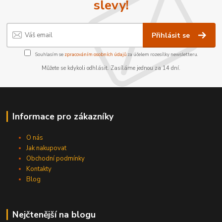
slevy!
Přihlásit se
Souhlasím se
zpracováním osobních údajů
za účelem rozesílky newsletteru.
Můžete se kdykoli odhlásit. Zasíláme jednou za 14 dní.
Informace pro zákazníky
O nás
Jak nakupovat
Obchodní podmínky
Kontakty
Blog
Nejčtenější na blogu