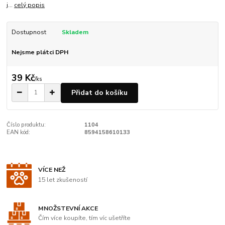
j...
celý popis
Dostupnost
Skladem
Nejsme plátci DPH
39 Kč
/
ks
Přidat do košíku
Číslo produktu:
1104
EAN kód:
8594158610133
VÍCE NEŽ
15 let zkušeností
MNOŽSTEVNÍ AKCE
Čím více koupíte, tím víc ušetříte