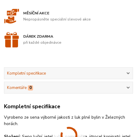
MĚSÍČNÍ AKCE
Nepropásněte speciální slevové akce
DÁREK ZDARMA
při každé objednávce
Kompletní specifikace
Komentáře
0
Kompletní specifikace
Vyrobeno ze sena výborné jakosti z luk plné bylin v Železných
horách.
Složení:
Seno luční, jetel luční, pampeliška, jitrocel kopinatý, jetel