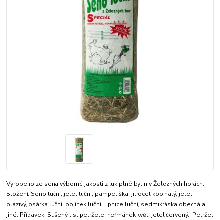
Vyrobeno ze sena výborné jakosti z luk plné bylin v Železných horách.
Složení: Seno luční, jetel luční, pampeliška, jitrocel kopinatý, jetel
plazivý, psárka luční, bojínek luční, lipnice luční, sedmikráska obecná a
jiné. Přídavek: Sušený list petržele, heřmánek květ, jetel červený.- Petržel