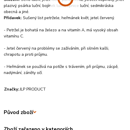
plazivý, psárka luční, bojínek luční, lipnice luční, sedmikráska
obecná a jiné.
Přídavek:
Sušený list petržele, heřmánek květ, jetel červený.
- Petržel je bohatá na železo a na vitamín A, má vysoký obsah
vitamínu C.
- Jetel červený na problémy se zažíváním, při silném kašli,
chrapotu a proti průjmu.
- Heřmánek se používá na potíže s trávením, při průjmu, zácpě,
nadýmání, záněty očí.
Značky:
JLP PRODUCT
Původ zboží
Zboží zařazeno v kategoriích