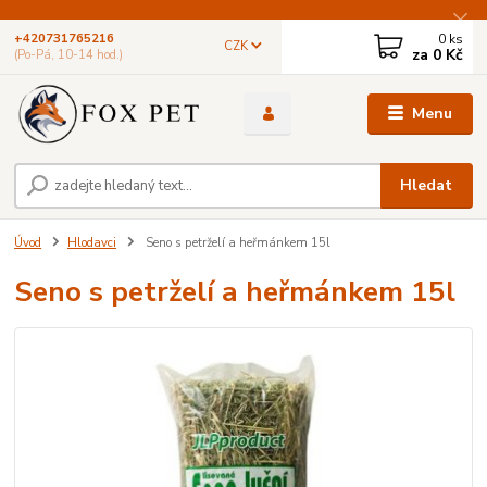
0
ks
+420731765216
CZK
za
0 Kč
(Po-Pá, 10-14 hod.)
Menu
Hledat
Úvod
Hlodavci
Seno s petrželí a heřmánkem 15l
Seno s petrželí a heřmánkem 15l