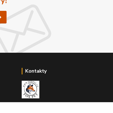
y!
Kontakty
Zákaznická podpora Fox Pet
+420731765216