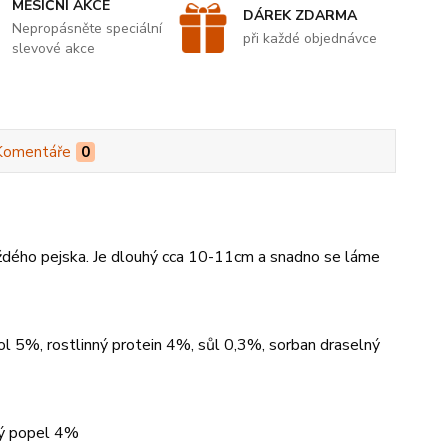
MĚSÍČNÍ AKCE
DÁREK ZDARMA
Nepropásněte speciální
při každé objednávce
slevové akce
Komentáře
0
ždého pejska. Je dlouhý cca 10-11cm a snadno se láme
ol 5%, rostlinný protein 4%, sůl 0,3%, sorban draselný
bý popel 4%