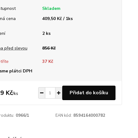
tupnost
Skladem
ná cena
409,50 Kč / 1ks
ení
2 ks
a před slevou
856 Kč
tříte
37 Kč
sme plátci DPH
9 Kč
Přidat do košíku
/
ks
roduktu:
0966/1
EAN kód:
8594164000782