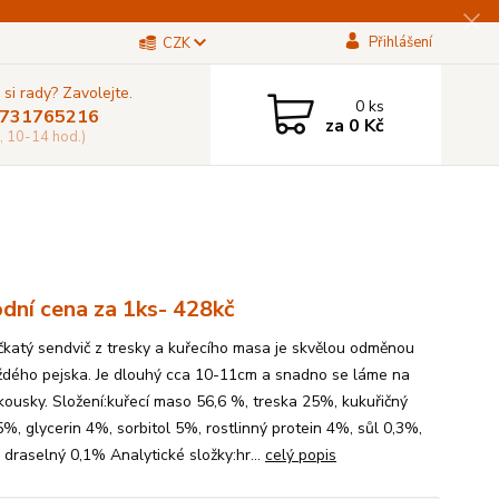
Přihlášení
CZK
 si rady? Zavolejte.
0
ks
731765216
za
0 Kč
, 10-14 hod.)
dní cena za 1ks- 428kč
katý sendvič z tresky a kuřecího masa je skvělou odměnou
ždého pejska. Je dlouhý cca 10-11cm a snadno se láme na
kousky. Složení:kuřecí maso 56,6 %, treska 25%, kukuřičný
5%, glycerin 4%, sorbitol 5%, rostlinný protein 4%, sůl 0,3%,
 draselný 0,1% Analytické složky:hr...
celý popis