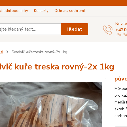
chodní podmínky
Kontakty
Ochrana soukromí
Nevíte
Hledat
+420
(Po-Pá
si
Sendvič kuře treska rovný-2x 1kg
vič kuře treska rovný-2x 1kg
půvo
Měkouč
pro ka
menší 
škrob 
sorban