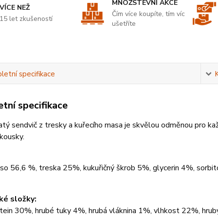
MNOŽSTEVNÍ AKCE
VÍCE NEŽ
Čím více koupíte, tím víc
15 let zkušeností
ušetříte
etní specifikace
tní specifikace
tý sendvič z tresky a kuřecího masa je skvělou odměnou pro ka
kousky.
so 56,6 %, treska 25%, kukuřičný škrob 5%, glycerin 4%, sorbit
ké složky:
otein 30%, hrubé tuky 4%, hrubá vláknina 1%, vlhkost 22%, hru