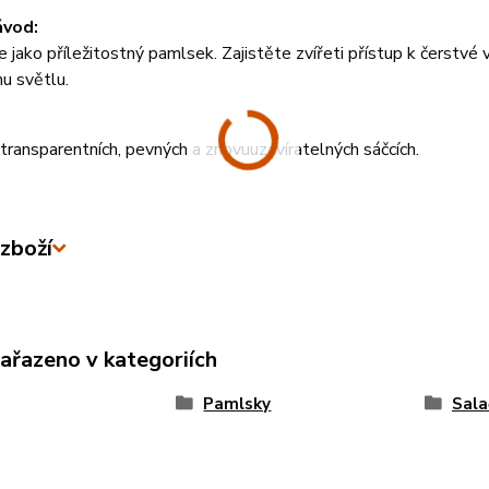
ávod:
 jako příležitostný pamlsek. Zajistěte zvířeti přístup k čerstvé
u světlu.
transparentních, pevných a znovuuzavíratelných sáčcích.
zboží
zařazeno v kategoriích
Pamlsky
Sala