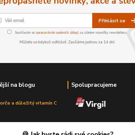
epropásněte novinky, akce a slev
Přihlásit se
Souhlasím se
zpracováním osobních údajů
za účelem rozesílky newsletteru.
Můžete se kdykoli odhlásit. Zasíláme jednou za 14 dní.
ější na blogu
Spolupracujeme
orče a důležitý vitamín C
🍪 Jak byste rádi své cookies?