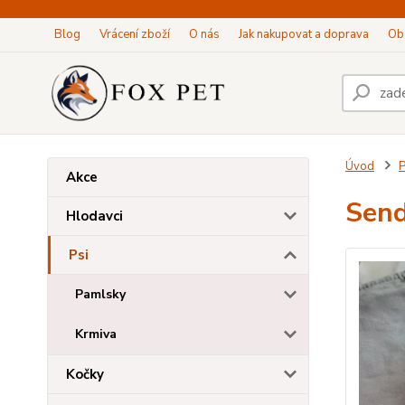
Blog
Vrácení zboží
O nás
Jak nakupovat a doprava
Ob
Úvod
P
Akce
Send
Hlodavci
Psi
Pamlsky
Krmiva
Kočky