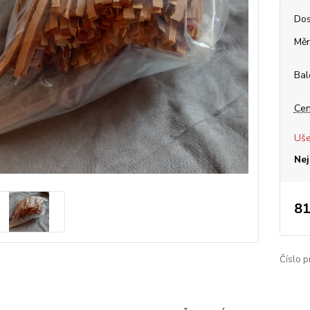
Dos
Měr
Bal
Cen
Uše
Nej
81
Číslo p