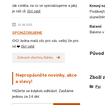
Jak vznikla, na co se specializujeme a jaký
Krmný n
je náš cíl.
číst celé
Podávejte
slunečním
01.06.2025
Balení:
Baleno v 
SPONZORUJEME
🐶🐱 Jedna malá věc pro vás, velký čin pro
ně.❤️
číst celé
Původ 
Zobrazit všechny články
Nepropásněte novinky, akce
Zboží 
a slevy!
Psi
Můžete se kdykoli odhlásit. Zasíláme
jednou za 14 dní.