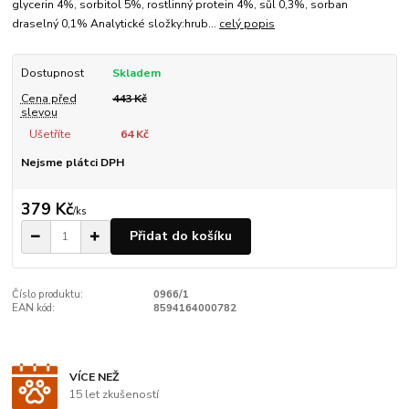
glycerin 4%, sorbitol 5%, rostlinný protein 4%, sůl 0,3%, sorban
draselný 0,1% Analytické složky:hrub...
celý popis
Dostupnost
Skladem
Cena před
443 Kč
slevou
Ušetříte
64 Kč
Nejsme plátci DPH
379 Kč
/
ks
Přidat do košíku
Číslo produktu:
0966/1
EAN kód:
8594164000782
VÍCE NEŽ
15 let zkušeností