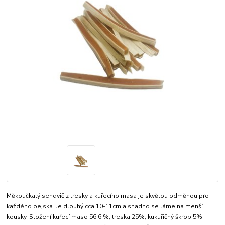
Měkoučkatý sendvič z tresky a kuřecího masa je skvělou odměnou pro
každého pejska. Je dlouhý cca 10-11cm a snadno se láme na menší
kousky. Složení:kuřecí maso 56,6 %, treska 25%, kukuřičný škrob 5%,