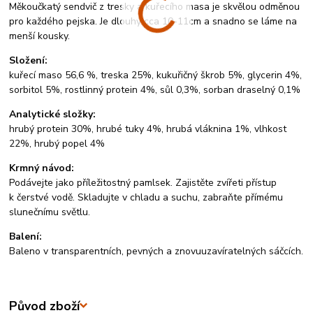
Měkoučkatý sendvič z tresky a kuřecího masa je skvělou odměnou
pro každého pejska. Je dlouhý cca 10-11cm a snadno se láme na
menší kousky.
Složení:
kuřecí maso 56,6 %, treska 25%, kukuřičný škrob 5%, glycerin 4%,
sorbitol 5%, rostlinný protein 4%, sůl 0,3%, sorban draselný 0,1%
Analytické složky:
hrubý protein 30%, hrubé tuky 4%, hrubá vláknina 1%, vlhkost
22%, hrubý popel 4%
Krmný návod:
Podávejte jako příležitostný pamlsek. Zajistěte zvířeti přístup
k čerstvé vodě. Skladujte v chladu a suchu, zabraňte přímému
slunečnímu světlu.
Balení:
Baleno v transparentních, pevných a znovuuzavíratelných sáčcích.
Původ zboží