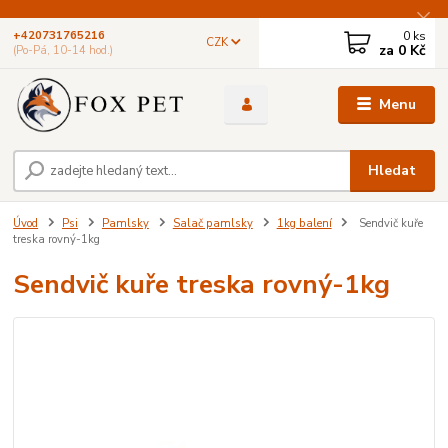
0
ks
+420731765216
CZK
za
0 Kč
(Po-Pá, 10-14 hod.)
Menu
Hledat
Úvod
Psi
Pamlsky
Salač pamlsky
1kg balení
Sendvič kuře
treska rovný-1kg
Sendvič kuře treska rovný-1kg