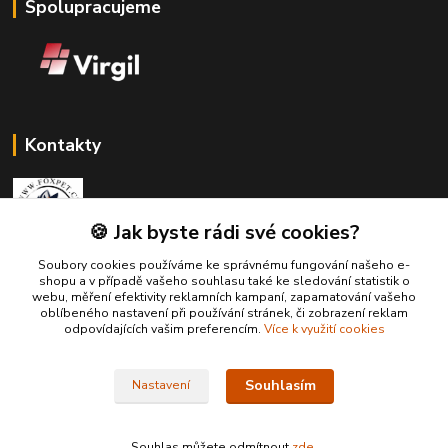
Spolupracujeme
Kontakty
🍪 Jak byste rádi své cookies?
Soubory cookies používáme ke správnému fungování našeho e-
Zákaznická podpora Fox Pet
shopu a v případě vašeho souhlasu také ke sledování statistik o
+420731765216
webu, měření efektivity reklamních kampaní, zapamatování vašeho
(Po-Pá, 10-14 hod.)
oblíbeného nastavení při používání stránek, či zobrazení reklam
odpovídajících vašim preferencím.
Více k využití cookies
foxpet1@seznam.cz
Souhlasím
Nastavení
Souhlas můžete odmítnout
zde
.