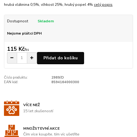
hrubá vláknina 0,5%, vlhkost 25%, hrubý popel 4%
celý popis
Dostupnost
Skladem
Nejsme plátci DPH
115 Kč
/
ks
Přidat do košíku
Číslo produktu:
2989/D
EAN kód:
8594164000300
VÍCE NEŽ
15 let zkušeností
MNOŽSTEVNÍ AKCE
Čím více koupíte, tím víc ušetříte