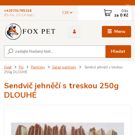
0
ks
+420731765216
CZK
za
0 Kč
(Po-Pá, 10-14 hod.)
Menu
Hledat
Úvod
Psi
Pamlsky
Salač pamlsky
Sendvič jehněčí s treskou
250g DLOUHÉ
Sendvič jehněčí s treskou 250g
DLOUHÉ