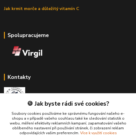
Jak krmit morče a důležitý vitamín C
Spolupracujeme
Kontakty
🍪 Jak byste rádi své cookies?
Soubory cookies používáme ke správnému fungování našeho e-
Zákaznická podpora Fox Pet
shopu a v případě vašeho souhlasu také ke sledování statistik o
+420731765216
webu, měření efektivity reklamních kampaní, zapamatování vašeho
(Po-Pá, 10-14 hod.)
oblíbeného nastavení při používání stránek, či zobrazení reklam
odpovídajících vašim preferencím.
Více k využití cookies