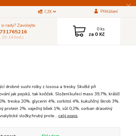
Přihlášení
CZK
 si rady? Zavolejte.
0
ks
731765216
za
0 Kč
, 10-14 hod.)
ící drobné sushi rolky z lososa a tresky. Skvělé při
ání jak pejsků, tak kočiček. Složení:kuřecí maso 39,7%, králičí
26%, treska 20%, glycerin 4%, sorbitol 4%, kukuřičný škrob 3%,
nný protein 2%, vaječný bílek 1%, sůl 0,2%, sorban draselný
nalytické složky:hrubý prote...
celý popis