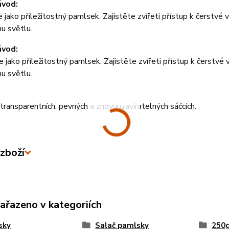
ávod:
 jako příležitostný pamlsek. Zajistěte zvířeti přístup k čerstvé
u světlu.
ávod:
 jako příležitostný pamlsek. Zajistěte zvířeti přístup k čerstvé
u světlu.
transparentních, pevných a znovuuzavíratelných sáčcích.
zboží
zařazeno v kategoriích
sky
Salač pamlsky
250g