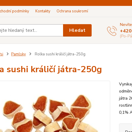
chodní podmínky
Kontakty
Ochrana soukromí
Nevíte
Hledat
+420
(Po-Pá
si
Pamlsky
Rolka sushi králičí játra-250g
a sushi králičí játra-250g
Vynikaj
odměnov
játra 
rostli
0,1% A