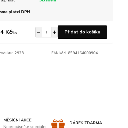
tupnost
Skladem
sme plátci DPH
4 Kč
Přidat do košíku
/
ks
roduktu:
2928
EAN kód:
8594164000904
MĚSÍČNÍ AKCE
DÁREK ZDARMA
Nepropásněte speciální