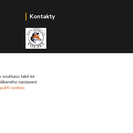
Kontakty
Zákaznická podpora Fox Pet
+420731765216
(Po-Pá, 10-14 hod.)
 souhlasu také ke
blíbeného nastavení
foxpet1@seznam.cz
yužití cookies
Vytvořeno na
Eshop-rychle.cz