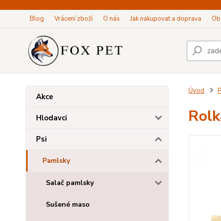
Blog
Vrácení zboží
O nás
Jak nakupovat a doprava
Ob
Úvod
P
Akce
Rolk
Hlodavci
Psi
Pamlsky
Salač pamlsky
Sušené maso