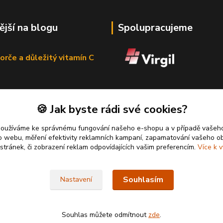
ější na blogu
Spolupracujeme
orče a důležitý vitamín C
🍪 Jak byste rádi své cookies?
používáme ke správnému fungování našeho e-shopu a v případě vašeho
k o webu, měření efektivity reklamních kampaní, zapamatování vašeho o
 stránek, či zobrazení reklam odpovídajících vašim preferencím.
Více k v
Souhlasím
Nastavení
Souhlas můžete odmítnout
zde
.