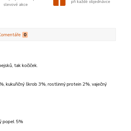
při každé objednávce
slevové akce
Komentáře
0
pejsků, tak kočiček.
%, kukuřičný škrob 3%, rostlinný protein 2%, vaječný
bý popel 5%