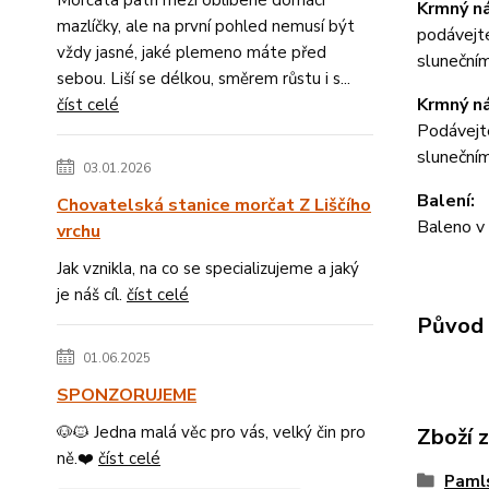
Morčata patří mezi oblíbené domácí
Krmný n
mazlíčky, ale na první pohled nemusí být
podávejte
vždy jasné, jaké plemeno máte před
slunečním
sebou. Liší se délkou, směrem růstu i s...
Krmný n
číst celé
Podávejte
slunečním
03.01.2026
Balení:
Chovatelská stanice morčat Z Liščího
Baleno v 
vrchu
Jak vznikla, na co se specializujeme a jaký
je náš cíl.
číst celé
Původ 
01.06.2025
SPONZORUJEME
🐶🐱 Jedna malá věc pro vás, velký čin pro
Zboží 
ně.❤️
číst celé
Paml