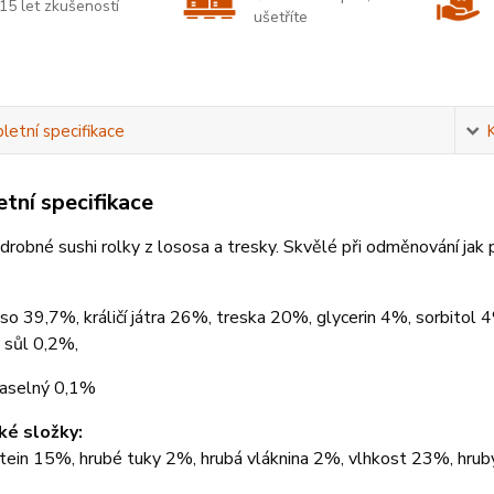
15 let zkušeností
ušetříte
etní specifikace
tní specifikace
í drobné sushi rolky z lososa a tresky. Skvělé při odměnování jak 
so 39,7%, králičí játra 26%, treska 20%, glycerin 4%, sorbitol 4
 sůl 0,2%,
raselný 0,1%
ké složky:
otein 15%, hrubé tuky 2%, hrubá vláknina 2%, vlhkost 23%, hru