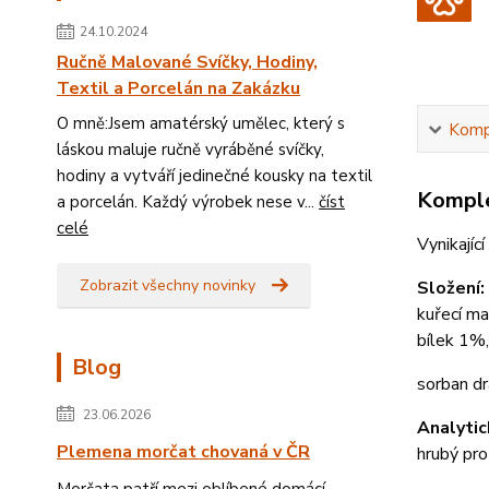
24.10.2024
Ručně Malované Svíčky, Hodiny,
Textil a Porcelán na Zakázku
O mně:Jsem amatérský umělec, který s
Kompl
láskou maluje ručně vyráběné svíčky,
hodiny a vytváří jedinečné kousky na textil
Komple
a porcelán. Každý výrobek nese v...
číst
celé
Vynikajíc
Zobrazit všechny novinky
Složení:
kuřecí ma
bílek 1%,
Blog
sorban d
23.06.2026
Analytic
Plemena morčat chovaná v ČR
hrubý pr