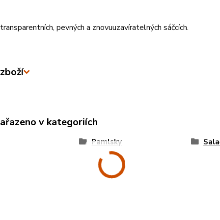
transparentních, pevných a znovuuzavíratelných sáčcích.
zboží
zařazeno v kategoriích
Pamlsky
Sala