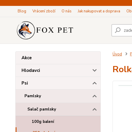
Blog
Vrácení zboží
O nás
Jak nakupovat a doprava
Ob
Úvod
P
Akce
Rolk
Hlodavci
Psi
Pamlsky
Salač pamlsky
100g balení