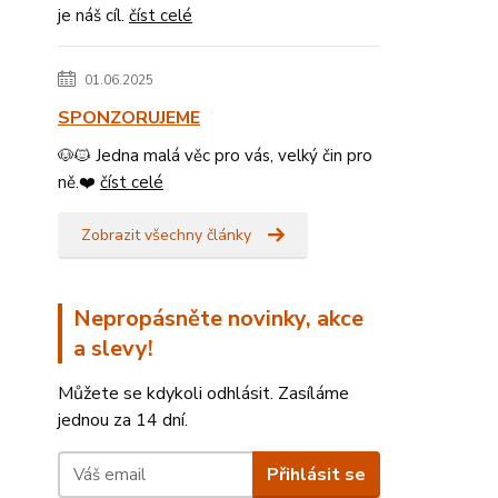
je náš cíl.
číst celé
01.06.2025
SPONZORUJEME
🐶🐱 Jedna malá věc pro vás, velký čin pro
ně.❤️
číst celé
Zobrazit všechny články
Nepropásněte novinky, akce
a slevy!
Můžete se kdykoli odhlásit. Zasíláme
jednou za 14 dní.
Přihlásit se