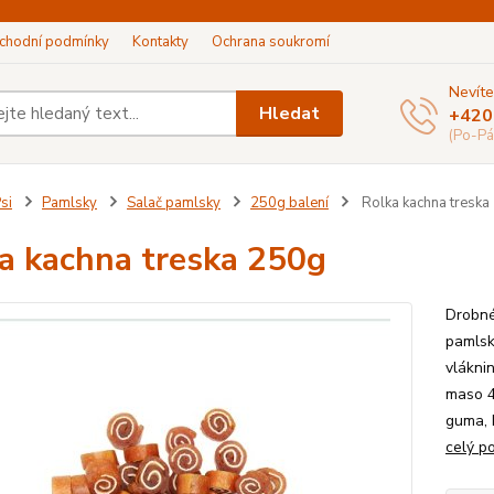
chodní podmínky
Kontakty
Ochrana soukromí
Nevíte
Hledat
+420
(Po-Pá
si
Pamlsky
Salač pamlsky
250g balení
Rolka kachna treska
a kachna treska 250g
Drobné
pamlsk
vlákni
maso 4
guma, 
celý p