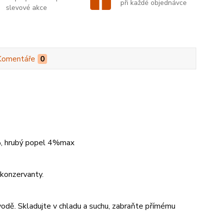
při každé objednávce
slevové akce
Komentáře
0
%, hrubý popel 4%max
konzervanty.
 vodě. Skladujte v chladu a suchu, zabraňte přímému