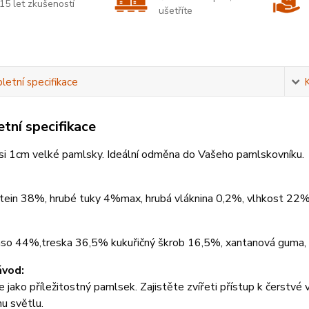
15 let zkušeností
ušetříte
etní specifikace
tní specifikace
si 1cm velké pamlsky. Ideální odměna do Vašeho pamlskovníku.
otein 38%, hrubé tuky 4%max, hrubá vláknina 0,2%, vlhkost 22
aso 44%,treska 36,5% kukuřičný škrob 16,5%, xantanová guma, 
ávod:
 jako příležitostný pamlsek. Zajistěte zvířeti přístup k čerstvé
u světlu.