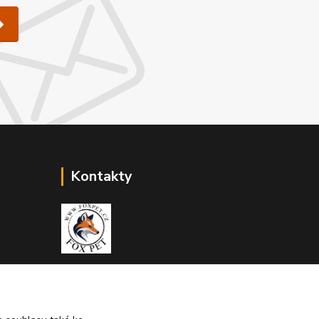
Kontakty
Zákaznická podpora Fox Pet
+420731765216
(Po-Pá, 10-14 hod.)