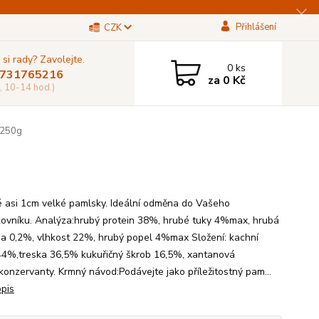
Přihlášení
CZK
 si rady? Zavolejte.
0
ks
731765216
za
0 Kč
, 10-14 hod.)
 250g
 asi 1cm velké pamlsky. Ideální odměna do Vašeho
ovníku. Analýza:hrubý protein 38%, hrubé tuky 4%max, hrubá
na 0,2%, vlhkost 22%, hrubý popel 4%max Složení: kachní
4%,treska 36,5% kukuřičný škrob 16,5%, xantanová
konzervanty. Krmný návod:Podávejte jako příležitostný pam...
opis