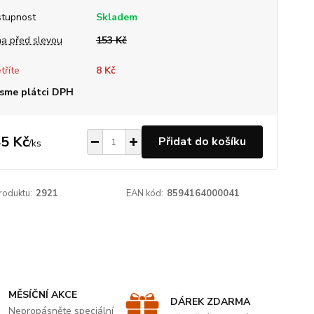
tupnost
Skladem
a před slevou
153 Kč
tříte
8 Kč
sme plátci DPH
5 Kč
Přidat do košíku
/
ks
roduktu:
2921
EAN kód:
8594164000041
MĚSÍČNÍ AKCE
DÁREK ZDARMA
Nepropásněte speciální