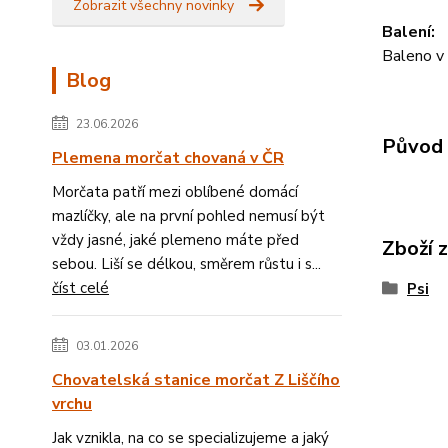
Zobrazit všechny novinky
Balení:
Baleno v 
Blog
23.06.2026
Původ 
Plemena morčat chovaná v ČR
Morčata patří mezi oblíbené domácí
mazlíčky, ale na první pohled nemusí být
vždy jasné, jaké plemeno máte před
Zboží 
sebou. Liší se délkou, směrem růstu i s...
číst celé
Psi
03.01.2026
Chovatelská stanice morčat Z Liščího
vrchu
Jak vznikla, na co se specializujeme a jaký