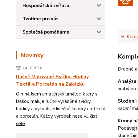
Hospodářská zvířata
Tvoříme pro vás
Společně pomáháme
Kompl
Novinky
Komple
24.10.2024
Drobné a
Ručně Malované Svíčky, Hodiny,
Analýza:
Textil a Porcelán na Zakázku
hrubý pr
O mně:Jsem amatérský umělec, který s
Složení:
láskou maluje ručně vyráběné svíčky,
kachní m
hodiny a vytváří jedinečné kousky na textil
a porcelán. Každý výrobek nese v...
číst
Krmný n
celé
Podávejte
slunečním