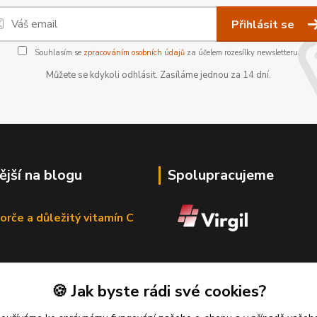
Přihlásit se
Souhlasím se
zpracováním osobních údajů
za účelem rozesílky newsletteru.
Můžete se kdykoli odhlásit. Zasíláme jednou za 14 dní.
ější na blogu
Spolupracujeme
orče a důležitý vitamín C
🍪 Jak byste rádi své cookies?