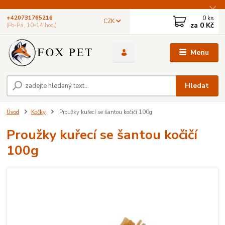
0
ks
+420731765216
CZK
za
0 Kč
(Po-Pá, 10-14 hod.)
Menu
Hledat
Úvod
Kočky
Proužky kuřecí se šantou kočičí 100g
Proužky kuřecí se šantou kočičí
100g