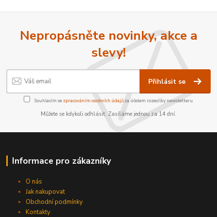
Nepropásněte novinky, akce a
slevy!
Přihlásit se
Souhlasím se
zpracováním osobních údajů
za účelem rozesílky newsletteru.
Můžete se kdykoli odhlásit. Zasíláme jednou za 14 dní.
Informace pro zákazníky
O nás
Jak nakupovat
Obchodní podmínky
Kontakty