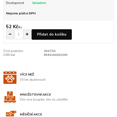
Dostupnost
Skladem
Nejsme plátci DPH
52 Kč
/
ks
Přidat do košíku
Číslo produktu:
3047/01
EAN kód:
8594164001505
VÍCE NEŽ
15 let zkušeností
MNOŽSTEVNÍ AKCE
Čím více koupíte, tím víc ušetříte
MĚSÍČNÍ AKCE