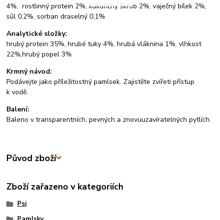
4%, rostlinný protein 2%, kukuřičný škrob 2%, vaječný bílek 2%,
sůl 0,2%, sorban draselný 0,1%
Analytické složky:
hrubý protein 35%, hrubé tuky 4%, hrubá vláknina 1%, vlhkost
22%,hrubý popel 3%
Krmný návod:
Podávejte jako příležitostný pamlsek. Zajistěte zvířeti přístup
k vodě.
Balení:
Baleno v transparentních, pevných a znovuuzavíratelných pytlích.
Původ zboží
Zboží zařazeno v kategoriích
Psi
Pamlsky