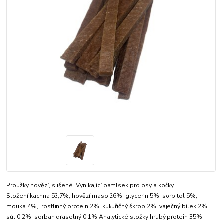
Proužky hovězí, sušené. Vynikající pamlsek pro psy a kočky.
Složení:kachna 53,7%, hovězí maso 26%, glycerin 5%, sorbitol 5%,
mouka 4%, rostlinný protein 2%, kukuřičný škrob 2%, vaječný bílek 2%,
sůl 0,2%, sorban draselný 0,1% Analytické složky:hrubý protein 35%,