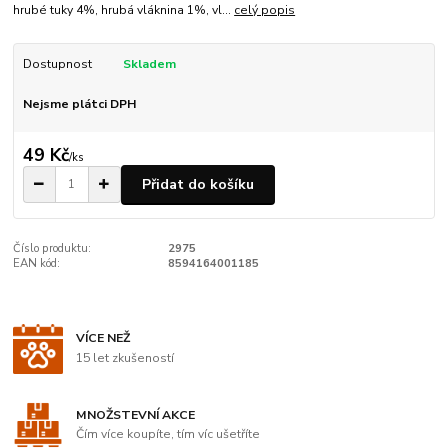
hrubé tuky 4%, hrubá vláknina 1%, vl...
celý popis
Dostupnost
Skladem
Nejsme plátci DPH
49 Kč
/
ks
Přidat do košíku
Číslo produktu:
2975
EAN kód:
8594164001185
VÍCE NEŽ
15 let zkušeností
MNOŽSTEVNÍ AKCE
Čím více koupíte, tím víc ušetříte