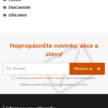
Salač pamlsky
100g balení
Nepropásněte novinky, akce a
slevy!
Přihlásit se
Souhlasím se
zpracováním osobních údajů
za účelem rozesílky newsletteru.
Můžete se kdykoli odhlásit. Zasíláme jednou za 14 dní.