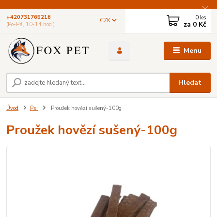
0
ks
+420731765216
CZK
za
0 Kč
(Po-Pá, 10-14 hod.)
Menu
Hledat
Úvod
Psi
Proužek hovězí sušený-100g
Proužek hovězí sušený-100g