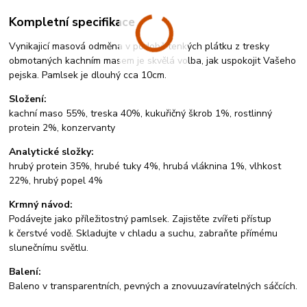
Kompletní specifikace
Vynikajicí masová odměna v podobě tenkých plátku z tresky
obmotaných kachním masem je skvělá volba, jak uspokojit Vašeho
pejska. Pamlsek je dlouhý cca 10cm.
Složení:
kachní maso 55%, treska 40%, kukuřičný škrob 1%, rostlinný
protein 2%, konzervanty
Analytické složky:
hrubý protein 35%, hrubé tuky 4%, hrubá vláknina 1%, vlhkost
22%, hrubý popel 4%
Krmný návod:
Podávejte jako příležitostný pamlsek. Zajistěte zvířeti přístup
k čerstvé vodě. Skladujte v chladu a suchu, zabraňte přímému
slunečnímu světlu.
Balení:
Baleno v transparentních, pevných a znovuuzavíratelných sáčcích.