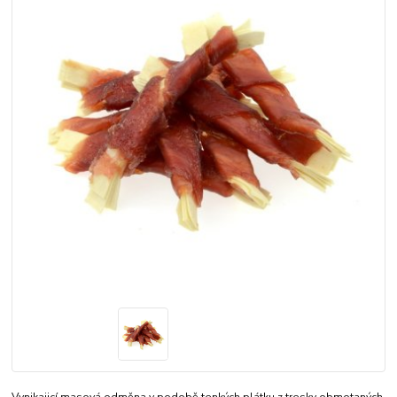
Vynikajicí masová odměna v podobě tenkých plátku z tresky obmotaných