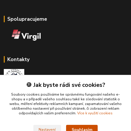
Spolupracujeme
Kontakty
🍪 Jak byste rádi své cookies?
Soubory cookies používáme ke správnému fungování našeho e-
Zákaznická podpora Fox Pet
shopu a v případě vašeho souhlasu také ke sledování statistik o
+420731765216
webu, měření efektivity reklamních kampaní, zapamatování vašeho
(Po-Pá, 10-14 hod.)
oblíbeného nastavení při používání stránek, či zobrazení reklam
odpovídajících vašim preferencím.
Více k využití cookies
foxpet1@seznam.cz
Souhlasím
Nastavení