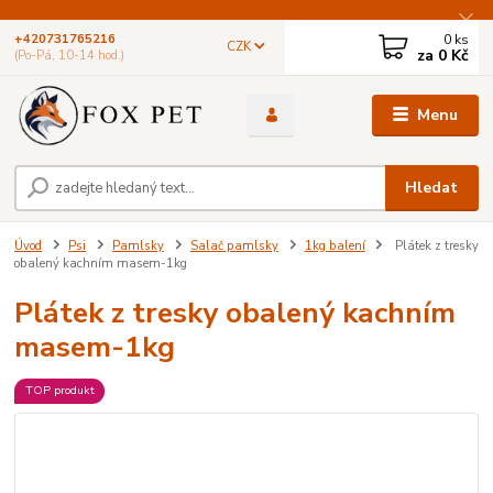
0
ks
+420731765216
CZK
za
0 Kč
(Po-Pá, 10-14 hod.)
Menu
Hledat
Úvod
Psi
Pamlsky
Salač pamlsky
1kg balení
Plátek z tresky
obalený kachním masem-1kg
Plátek z tresky obalený kachním
masem-1kg
TOP produkt