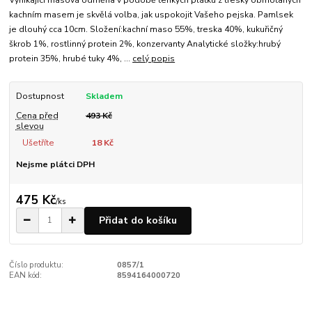
kachním masem je skvělá volba, jak uspokojit Vašeho pejska. Pamlsek
je dlouhý cca 10cm. Složení:kachní maso 55%, treska 40%, kukuřičný
škrob 1%, rostlinný protein 2%, konzervanty Analytické složky:hrubý
protein 35%, hrubé tuky 4%, ...
celý popis
Dostupnost
Skladem
Cena před
493 Kč
slevou
Ušetříte
18 Kč
Nejsme plátci DPH
475 Kč
/
ks
Přidat do košíku
Číslo produktu:
0857/1
EAN kód:
8594164000720