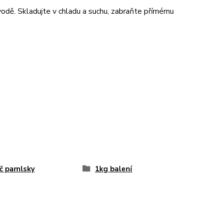
 vodě. Skladujte v chladu a suchu, zabraňte přímému
č pamlsky
1kg balení