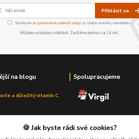
Přihlásit se
Souhlasím se
zpracováním osobních údajů
za účelem rozesílky newsletteru.
Můžete se kdykoli odhlásit. Zasíláme jednou za 14 dní.
ější na blogu
Spolupracujeme
orče a důležitý vitamín C
🍪 Jak byste rádi své cookies?