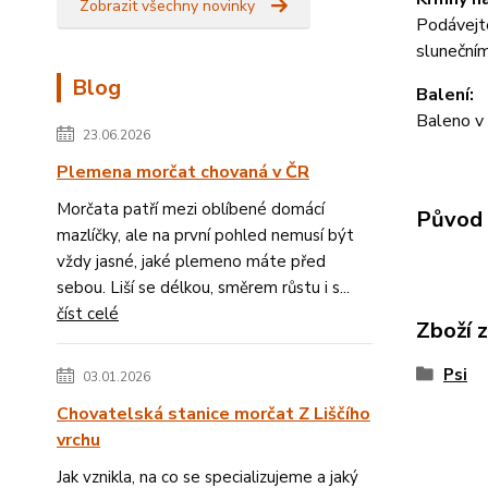
Zobrazit všechny novinky
Podávejte
slunečním
Blog
Balení:
Baleno v 
23.06.2026
Plemena morčat chovaná v ČR
Morčata patří mezi oblíbené domácí
Původ 
mazlíčky, ale na první pohled nemusí být
vždy jasné, jaké plemeno máte před
sebou. Liší se délkou, směrem růstu i s...
číst celé
Zboží 
Psi
03.01.2026
Chovatelská stanice morčat Z Liščího
vrchu
Jak vznikla, na co se specializujeme a jaký