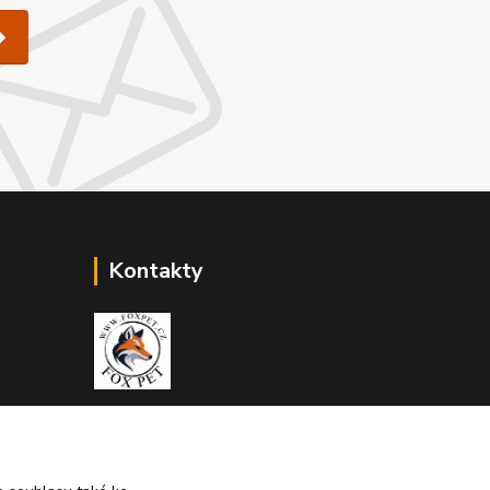
Kontakty
Zákaznická podpora Fox Pet
+420731765216
(Po-Pá, 10-14 hod.)