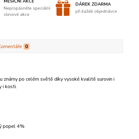
MĚSÍČNÍ AKCE
DÁREK ZDARMA
Nepropásněte speciální
při každé objednávce
slevové akce
Komentáře
0
ou známy po celém světě díky vysoké kvalitě surovin i
 i kosti.
ob 3%, konzervanty
bý popel 4%