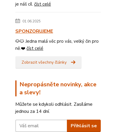
je náš cíl.
číst celé
01.06.2025
SPONZORUJEME
🐶🐱 Jedna malá věc pro vás, velký čin pro
ně.❤️
číst celé
Zobrazit všechny články
Nepropásněte novinky, akce
a slevy!
Můžete se kdykoli odhlásit. Zasíláme
jednou za 14 dní.
Přihlásit se