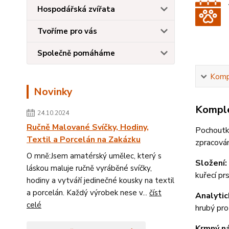
Hospodářská zvířata
Tvoříme pro vás
Společně pomáháme
Kompl
Novinky
Komple
24.10.2024
Ručně Malované Svíčky, Hodiny,
Pochoutka
Textil a Porcelán na Zakázku
zpracován
O mně:Jsem amatérský umělec, který s
Složení:
láskou maluje ručně vyráběné svíčky,
kuřec
hodiny a vytváří jedinečné kousky na textil
a porcelán. Každý výrobek nese v...
číst
Analytic
celé
hrubý pr
Krmný n