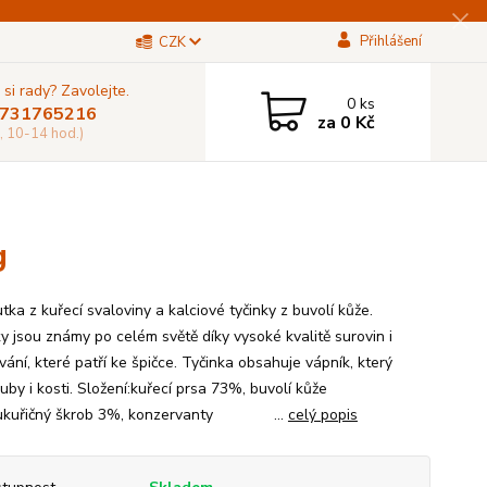
Přihlášení
CZK
 si rady? Zavolejte.
0
ks
731765216
za
0 Kč
, 10-14 hod.)
g
ka z kuřecí svaloviny a kalciové tyčinky z buvolí kůže.
y jsou známy po celém světě díky vysoké kvalitě surovin i
ání, které patří ke špičce. Tyčinka obsahuje vápník, který
zuby i kosti. Složení:kuřecí prsa 73%, buvolí kůže
ukuřičný škrob 3%, konzervanty ...
celý popis