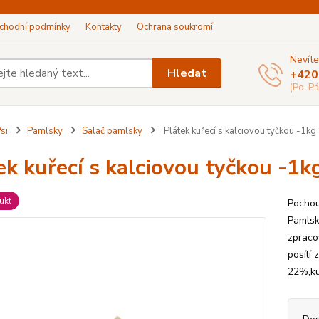
chodní podmínky
Kontakty
Ochrana soukromí
Nevíte
Hledat
+420
(Po-Pá
si
Pamlsky
Salač pamlsky
Plátek kuřecí s kalciovou tyčkou -1kg
ek kuřecí s kalciovou tyčkou -1k
ukt
Pochout
Pamlsk
zpracov
posílí 
22%,k