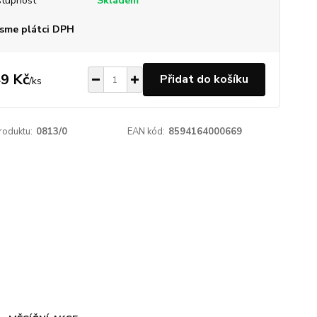
tupnost
Skladem
sme plátci DPH
9 Kč
Přidat do košíku
/
ks
roduktu:
0813/0
EAN kód:
8594164000669