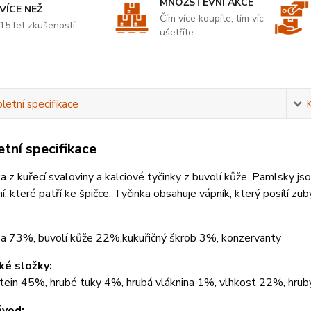
MNOŽSTEVNÍ AKCE
VÍCE NEŽ
Čím více koupíte, tím víc
15 let zkušeností
ušetříte
etní specifikace
tní specifikace
 z kuřecí svaloviny a kalciové tyčinky z buvolí kůže. Pamlsky js
í, které patří ke špičce. Tyčinka obsahuje vápník, který posílí zuby
í prsa 73%, buvolí kůže 22%,kukuřičný škr
ké složky:
otein 45%, hrubé tuky 4%, hrubá vláknina 1%, vlhkost 22%, hru
ávod: