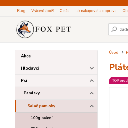
Blog
Vrácení zboží
O nás
Jak nakupovat a doprava
Ob
Úvod
P
Akce
Plát
Hlodavci
Psi
TOP prod
Pamlsky
Salač pamlsky
100g balení