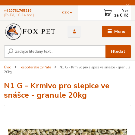
0
ks
+420731765216
CZK
za
0 Kč
(Po-Pá, 10-14 hod.)
Menu
Hledat
Úvod
Hospodářská zvířata
N1 G - Krmivo pro slepice ve snášce - granule
20kg
N1 G - Krmivo pro slepice ve
snášce - granule 20kg