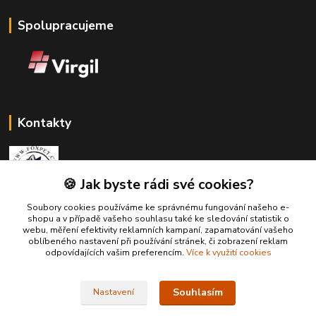
Spolupracujeme
Kontakty
🍪 Jak byste rádi své cookies?
Soubory cookies používáme ke správnému fungování našeho e-
Zákaznická podpora Fox Pet
shopu a v případě vašeho souhlasu také ke sledování statistik o
+420731765216
webu, měření efektivity reklamních kampaní, zapamatování vašeho
(Po-Pá, 10-14 hod.)
oblíbeného nastavení při používání stránek, či zobrazení reklam
odpovídajících vašim preferencím.
Více k využití cookies
foxpet1@seznam.cz
Souhlasím
Nastavení