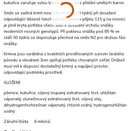
kukuřice zaručuje sytou barvu žloutku bez přidání umělých barviv.
Směs se začíná krmit nosnicím ve věku 18 týdnů při dosažení
odpovídající tělesné hmotnosti. Při denním příjmu 115 g na nosnici
je plně kryta potřeba všech živin k dosažení vrcholu snášky
moderních nosných genotypů. Při poklesu snášky pod 85 % ve
stáří 50 týdnů se doporučuje přechod na směs N2 pro druhou fázi
snášky.
Krmiva jsou vyráběna z kvalitních prověřovaných surovin českého
původu a obsahem živin splňují potřeby chovaných zvířat. Drůbež
musí mít k dispozici dostatečný krmný a napájecí prostor,
odpovídající podmínky prostředí.
SLOŽENÍ:
pšenice, kukuřice, sójový loupaný extrahovaný šrot, uhličitan
vápenatý, slunečnicový extrahovaný šrot, sójový olej,
dihydrogenfosforečnan vápenatý, chlorid sodný, hydrogenuhličitan
sodný
Záruční lhůta 6 měsíců