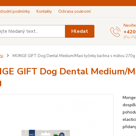
chodní podmínky
Kontakty
Ochrana soukromí
Nevíte
Hledat
+420
(Po-Pá
si
MONGE GIFT Dog Dental Medium/Maxi tyčinky kachna s mátou 270g
E GIFT Dog Dental Medium/Max
g
Monge 
dospěl
pohodu
elasti
přidaný