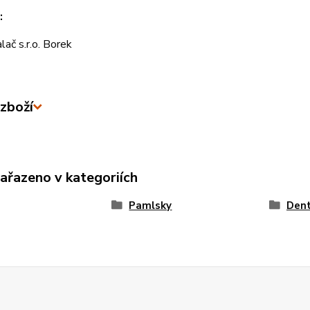
:
lač s.r.o. Borek
zboží
zařazeno v kategoriích
Pamlsky
Dent