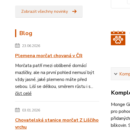
Zobrazit všechny novinky
Blog
23.06.2026
Plemena morčat chovaná v ČR
Morčata patří mezi oblíbené domácí
mazlíčky, ale na první pohled nemusí být
Kompl
vždy jasné, jaké plemeno máte před
sebou. Liší se délkou, směrem růstu i s...
Komple
číst celé
Monge Gi
03.01.2026
pro pohod
přidaných
Chovatelská stanice morčat Z Liščího
bílkovin.
vrchu