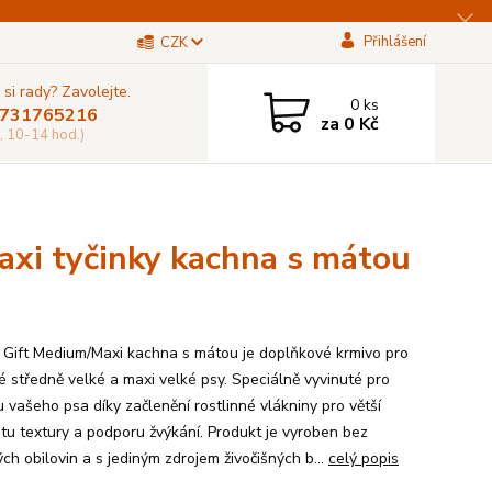
Přihlášení
CZK
 si rady? Zavolejte.
0
ks
731765216
za
0 Kč
, 10-14 hod.)
i tyčinky kachna s mátou
Gift Medium/Maxi kachna s mátou je doplňkové krmivo pro
é středně velké a maxi velké psy. Speciálně vyvinuté pro
 vašeho psa díky začlenění rostlinné vlákniny pro větší
citu textury a podporu žvýkání. Produkt je vyroben bez
ch obilovin a s jediným zdrojem živočišných b...
celý popis