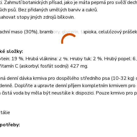
. Zahrnutí botanických přísad, jako je máta peprná pro svěží dec
šich psů. Bez přidaných umělých barviv a cukrů.
hovat stopy jiných zdrojů bílkovin.
chní maso (30%), brambory, glycerin, tapioka, celulózový prášek,
ké složky:
tein: 19 %, Hrubá vláknina: 2 %, Hrubý tuk: 2 %, Hrubý popel: 
Vitamín C (askorbyl fosfát sodný) 427 mg.
ná denní dávka krmiva pro dospělého středního psa (10-32 kg) 
denně. Doplňte a upravte denní příjem kompletním krmivem pro 
 čistá voda by měla být neustále k dispozici. Pouze krmivo pro 
:
álie
potřeby: