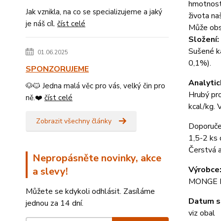
hmotnosti
Jak vznikla, na co se specializujeme a jaký
života na
je náš cíl.
číst celé
Může obsa
Složení:
Sušené ka
01.06.2025
0,1%).
SPONZORUJEME
Analytic
🐶🐱 Jedna malá věc pro vás, velký čin pro
Hrubý pro
ně.❤️
číst celé
kcal/kg. 
Zobrazit všechny články
Doporuče
1,5-2 ks 
Čerstvá a
Nepropásněte novinky, akce
Výrobce
a slevy!
MONGE It
Můžete se kdykoli odhlásit. Zasíláme
Datum s
jednou za 14 dní.
viz obal