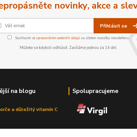
epropásněte novinky, akce a slev
Přihlásit se
Souhlasím se
zpracováním osobních údajů
za účelem rozesílky newsletteru.
Můžete se kdykoli odhlásit. Zasíláme jednou za 14 dní.
ější na blogu
Spolupracujeme
orče a důležitý vitamín C