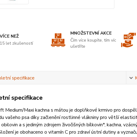
MNOŽSTEVNÍ AKCE
VÍCE NEŽ
Čím více koupíte, tím víc
15 let zkušeností
ušetříte
etní specifikace
tní specifikace
ft Medium/Maxi kachna s mátou je doplňkové krmivo pro dospělé
u vašeho psa díky začlenění rostlinné vlákniny pro větší elastic
 obilovin a s jediným zdrojem živočišných bílkovin*, kachna, vzác
 Složení je obohaceno o vitamín C pro zdraví ústní dutiny a vyzna