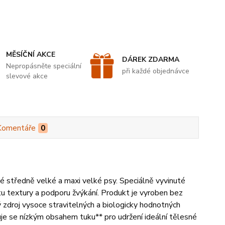
MĚSÍČNÍ AKCE
DÁREK ZDARMA
Nepropásněte speciální
při každé objednávce
slevové akce
Komentáře
0
 středně velké a maxi velké psy. Speciálně vyvinuté
itu textury a podporu žvýkání. Produkt je vyroben bez
ný zdroj vysoce stravitelných a biologicky hodnotných
čuje se nízkým obsahem tuku** pro udržení ideální tělesné