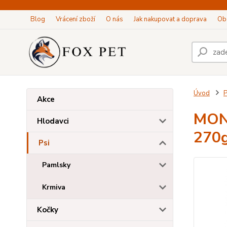
Blog
Vrácení zboží
O nás
Jak nakupovat a doprava
Ob
Úvod
P
Akce
MONG
Hlodavci
270
Psi
Pamlsky
Krmiva
Kočky