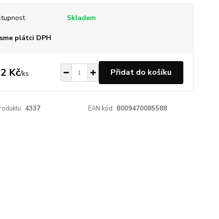
tupnost
Skladem
sme plátci DPH
2 Kč
Přidat do košíku
/
ks
roduktu:
4337
EAN kód:
8009470085588