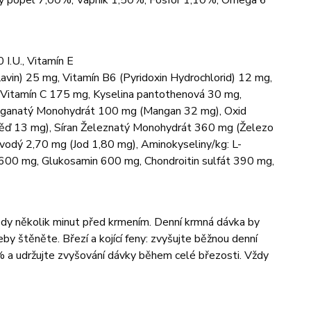
bý popel 7,00%, Vápník 1,50%, Fosfor 1,10%, Omega 6
 I.U., Vitamín E
avin) 25 mg, Vitamín B6 (Pyridoxin Hydrochlorid) 12 mg,
, Vitamín C 175 mg, Kyselina pantothenová 30 mg,
 manganatý Monohydrát 100 mg (Mangan 32 mg), Oxid
ěď 13 mg), Síran Železnatý Monohydrát 360 mg (Železo
vodý 2,70 mg (Jod 1,80 mg), Aminokyseliny/kg: L-
 600 mg, Glukosamin 600 mg, Chondroitin sulfát 390 mg,
dy několik minut před krmením. Denní krmná dávka by
 štěněte. Březí a kojící feny: zvyšujte běžnou denní
 a udržujte zvyšování dávky během celé březosti. Vždy