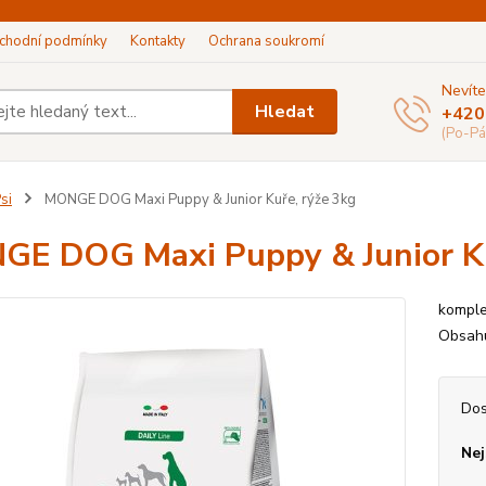
chodní podmínky
Kontakty
Ochrana soukromí
Nevíte
Hledat
+420
(Po-Pá
si
MONGE DOG Maxi Puppy & Junior Kuře, rýže 3kg
E DOG Maxi Puppy & Junior Ku
komple
Obsahu
Dos
Nej