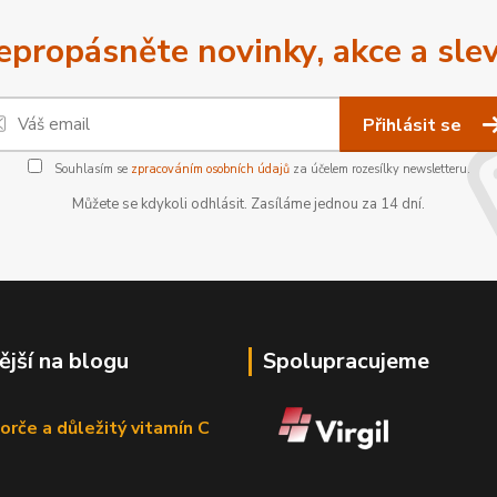
epropásněte novinky, akce a slev
Přihlásit se
Souhlasím se
zpracováním osobních údajů
za účelem rozesílky newsletteru.
Můžete se kdykoli odhlásit. Zasíláme jednou za 14 dní.
ější na blogu
Spolupracujeme
orče a důležitý vitamín C