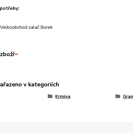
potřeby:
Velkoobchod salač Borek
zboží
zařazeno v kategoriích
Krmiva
Gran