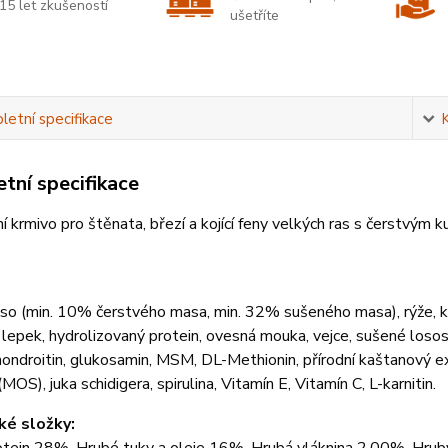
15 let zkušeností
ušetříte
etní specifikace
tní specifikace
 krmivo pro štěnata, březí a kojící feny velkých ras s čerstvým 
so (min. 10% čerstvého masa, min. 32% sušeného masa), rýže, kuku
 lepek, hydrolizovaný protein, ovesná mouka, vejce, sušené lososo
chondroitin, glukosamin, MSM, DL-Methionin, přírodní kaštanový ex
MOS), juka schidigera, spirulina, Vitamín E, Vitamín C, L-karnitin.
ké složky: