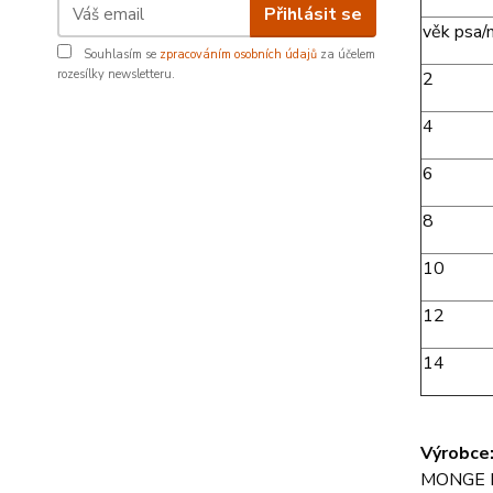
Přihlásit se
věk psa/
Souhlasím se
zpracováním osobních údajů
za účelem
rozesílky newsletteru.
2
4
6
8
10
12
14
Výrobce
MONGE It