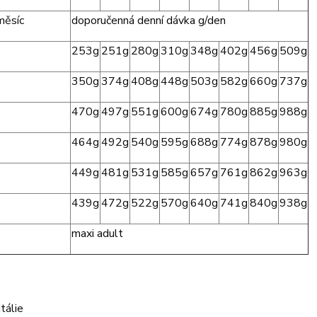
měsíc
doporučenná denní dávka g/den
253g
251g
280g
310g
348g
402g
456g
509g
350g
374g
408g
448g
503g
582g
660g
737g
470g
497g
551g
600g
674g
780g
885g
988g
464g
492g
540g
595g
688g
774g
878g
980g
449g
481g
531g
585g
657g
761g
862g
963g
439g
472g
522g
570g
640g
741g
840g
938g
maxi adult
:
álie