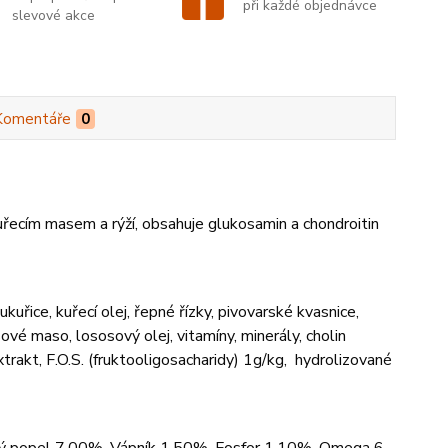
při každé objednávce
slevové akce
Komentáře
0
kuřecím masem a rýží, obsahuje glukosamin a chondroitin
řice, kuřecí olej, řepné řízky, pivovarské kvasnice,
vé maso, lososový olej, vitamíny, minerály, cholin
trakt, F.O.S. (fruktooligosacharidy) 1g/kg, hydrolizované