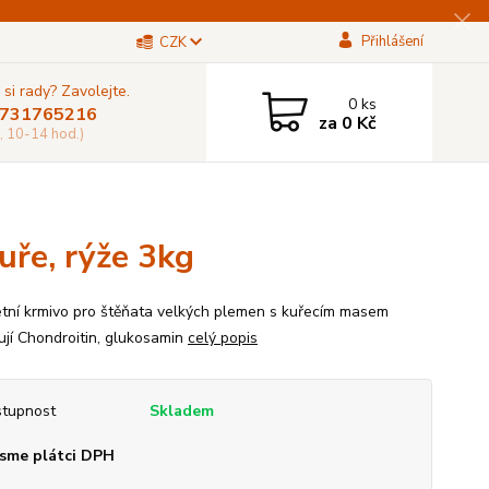
Přihlášení
CZK
 si rady? Zavolejte.
0
ks
731765216
za
0 Kč
, 10-14 hod.)
ře, rýže 3kg
tní krmivo pro štěňata velkých plemen s kuřecím masem
jí Chondroitin, glukosamin
celý popis
tupnost
Skladem
sme plátci DPH