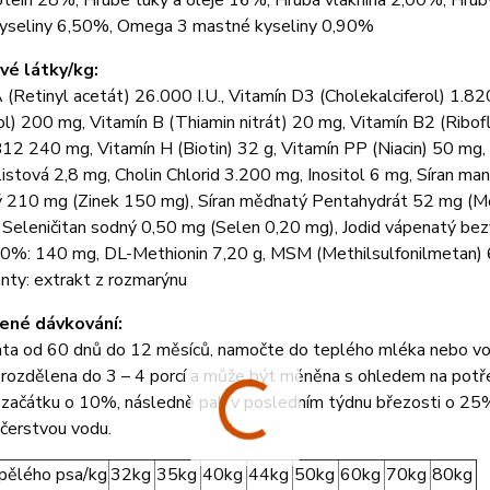
otein 28%, Hrubé tuky a oleje 16%, Hrubá vláknina 2,00%, Hru
yseliny 6,50%, Omega 3 mastné kyseliny 0,90%
é látky/kg:
 (Retinyl acetát) 26.000 I.U., Vitamín D3 (Cholekalciferol) 1.820
l) 200 mg, Vitamín B (Thiamin nitrát) 20 mg, Vitamín B2 (Ribofl
12 240 mg, Vitamín H (Biotin) 32 g, Vitamín PP (Niacin) 50 mg
listová 2,8 mg, Cholin Chlorid 3.200 mg, Inositol 6 mg, Síran
ý 210 mg (Zinek 150 mg), Síran měďnatý Pentahydrát 52 mg (M
Seleničitan sodný 0,50 mg (Selen 0,20 mg), Jodid vápenatý bez
 50%: 140 mg, DL-Methionin 7,20 g, MSM (Methilsulfonilmetan)
nty: extrakt z rozmarýnu
ené dávkování:
ata od 60 dnů do 12 měsíců, namočte do teplého mléka nebo vo
rozdělena do 3 – 4 porcí a může být měněna s ohledem na potřeby
 začátku o 10%, následně pak v posledním týdnu březosti o 25%
 čerstvou vodu.
pělého psa/kg
32kg
35kg
40kg
44kg
50kg
60kg
70kg
80kg