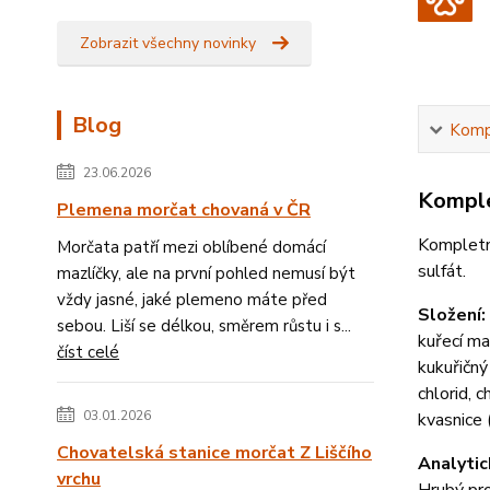
Zobrazit všechny novinky
Blog
Kompl
23.06.2026
Komple
Plemena morčat chovaná v ČR
Kompletní
Morčata patří mezi oblíbené domácí
sulfát.
mazlíčky, ale na první pohled nemusí být
vždy jasné, jaké plemeno máte před
Složení:
sebou. Liší se délkou, směrem růstu i s...
kuřecí ma
číst celé
kukuřičný
chlorid, 
03.01.2026
kvasnice (
Chovatelská stanice morčat Z Liščího
Analytic
vrchu