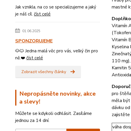
Hrubý pr
mastné k
Jak vznikla, na co se specializujeme a jaký
je náš cíl.
číst celé
Doplňkov
Vitamín A
01.06.2025
(Tokofero
Vitamín B
SPONZORUJEME
Kyselina 
🐶🐱 Jedna malá věc pro vás, velký čin pro
Zinečnat
ně.❤️
číst celé
110 mg), 
Karnitin
Zobrazit všechny články
Antioxida
Doporuč
Nepropásněte novinky, akce
pro štěň
měla být 
a slevy!
dávku od
Můžete se kdykoli odhlásit. Zasíláme
zajistěte
jednou za 14 dní.
váha dos