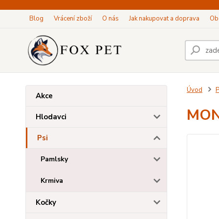
Blog
Vrácení zboží
O nás
Jak nakupovat a doprava
Ob
Úvod
P
Akce
MONG
Hlodavci
Psi
Pamlsky
Krmiva
Kočky