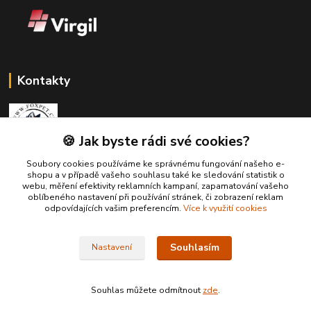
Kontakty
🍪 Jak byste rádi své cookies?
Soubory cookies používáme ke správnému fungování našeho e-
Zákaznická podpora Fox Pet
shopu a v případě vašeho souhlasu také ke sledování statistik o
+420731765216
webu, měření efektivity reklamních kampaní, zapamatování vašeho
(Po-Pá, 10-14 hod.)
oblíbeného nastavení při používání stránek, či zobrazení reklam
odpovídajících vašim preferencím.
Více k využití cookies
foxpet1@seznam.cz
Souhlasím
Nastavení
Souhlas můžete odmítnout
zde
.
Vytvořeno na
Eshop-rychle.cz