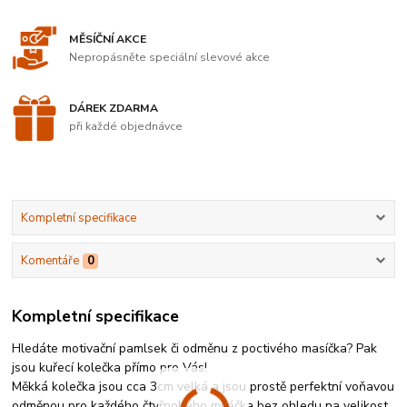
MĚSÍČNÍ AKCE
Nepropásněte speciální slevové akce
DÁREK ZDARMA
při každé objednávce
Kompletní specifikace
Komentáře
0
Kompletní specifikace
Hledáte motivační pamlsek či odměnu z poctivého masíčka? Pak
jsou kuřecí kolečka přímo pro Vás!
Měkká kolečka jsou cca 3cm velká a jsou prostě perfektní voňavou
odměnou pro každého čtyřnohého miláčka bez ohledu na velikost