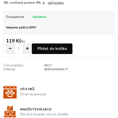
4%, rostlinný protein 4%, g...
celý popis
Dostupnost
Skladem
Nejsme plátci DPH
119 Kč
/
ks
Přidat do košíku
Číslo produktu:
0817
EAN kód:
8594164008177
VÍCE NEŽ
15 let zkušeností
MNOŽSTEVNÍ AKCE
Čím více koupíte, tím víc ušetříte