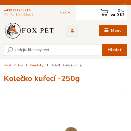
0
ks
+420731765216
CZK
za
0 Kč
(Po-Pá, 10-14 hod.)
Menu
Hledat
Úvod
Psi
Pamlsky
Kolečko kuřecí -250g
Kolečko kuřecí -250g