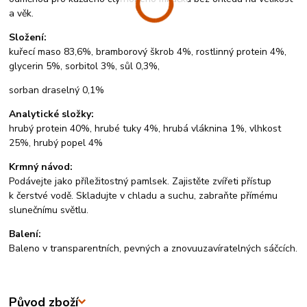
a věk.
Složení:
kuřecí maso 83,6%, bramborový škrob 4%, rostlinný protein 4%,
glycerin 5%, sorbitol 3%, sůl 0,3%,
sorban draselný 0,1%
Analytické složky:
hrubý protein 40%, hrubé tuky 4%, hrubá vláknina 1%, vlhkost
25%, hrubý popel 4%
Krmný návod:
Podávejte jako příležitostný pamlsek. Zajistěte zvířeti přístup
k čerstvé vodě. Skladujte v chladu a suchu, zabraňte přímému
slunečnímu světlu.
Balení:
Baleno v transparentních, pevných a znovuuzavíratelných sáčcích.
Původ zboží