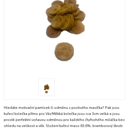
Hledáte motivační pamlsek či odměnu z poctivého masíčka? Pak jsou
kuřecí kolečka přímo pro Vás!Měkká kolečka jsou cca 3cm velká a jsou
prostě perfektní voňavou odměnou pro každého čtyřnohého miláčka bez
ohledu na velikost a věk. Složení:kuřecí maso 83,6%, bramborový škrob