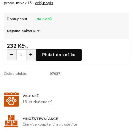
proso, mrkev 15...
celý popis
Dostupnost
do 3 dnů
Nejsme plátci DPH
232 Kč
/
ks
Přidat do košíku
Číslo produktu:
07037
VÍCE NEŽ
15 let zkušeností
MNOŽSTEVNÍ AKCE
Čím více koupíte, tím víc ušetříte