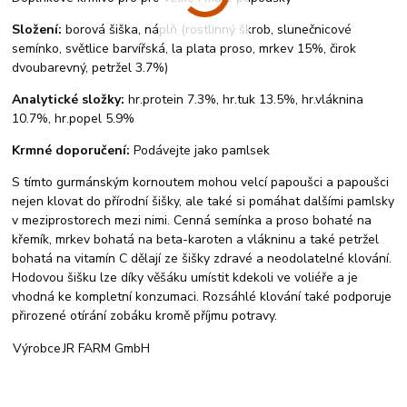
Složení:
borová šiška, náplň (rostlinný škrob, slunečnicové
semínko, světlice barvířská, la plata proso, mrkev 15%, čirok
dvoubarevný, petržel 3.7%)
Analytické složky:
hr.protein 7.3%, hr.tuk 13.5%, hr.vláknina
10.7%, hr.popel 5.9%
Krmné doporučení:
Podávejte jako pamlsek
S tímto gurmánským kornoutem mohou velcí papoušci a papoušci
nejen klovat do přírodní šišky, ale také si pomáhat dalšími pamlsky
v meziprostorech mezi nimi. Cenná semínka a proso bohaté na
křemík, mrkev bohatá na beta-karoten a vlákninu a také petržel
bohatá na vitamín C dělají ze šišky zdravé a neodolatelné klování.
Hodovou šišku lze díky věšáku umístit kdekoli ve voliéře a je
vhodná ke kompletní konzumaci. Rozsáhlé klování také podporuje
přirozené otírání zobáku kromě příjmu potravy.
Výrobce
JR FARM GmbH