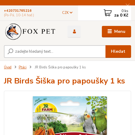
0
ks
+420731765216
CZK
za
0 Kč
(Po-Pá, 10-14 hod.)
Menu
Hledat
Úvod
Ptáci
JR Birds Šiška pro papoušky 1 ks
JR Birds Šiška pro papoušky 1 ks