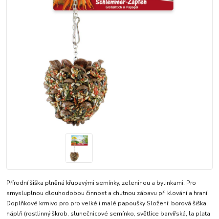
Přírodní šiška plněná křupavými semínky, zeleninou a bylinkami. Pro
smysluplnou dlouhodobou činnost a chutnou zábavu při klování a hraní.
Doplňkové krmivo pro pro velké i malé papoušky Složení: borová šiška,
náplň (rostlinný škrob, slunečnicové semínko, světlice barvířská, la plata