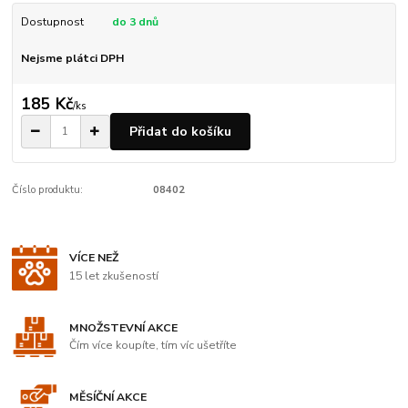
Dostupnost
do 3 dnů
Nejsme plátci DPH
185 Kč
/
ks
Přidat do košíku
Číslo produktu:
08402
VÍCE NEŽ
15 let zkušeností
MNOŽSTEVNÍ AKCE
Čím více koupíte, tím víc ušetříte
MĚSÍČNÍ AKCE