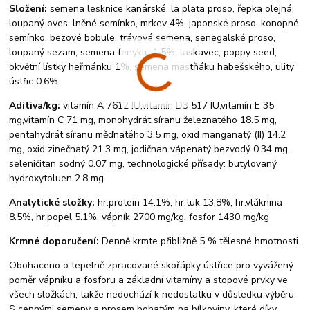
Složení:
semena lesknice kanárské, la plata proso, řepka olejná,
loupaný oves, lněné semínko, mrkev 4%, japonské proso, konopné
semínko, bezové bobule, trávová semena, senegalské proso,
loupaný sezam, semena fenyklu 1.5%, laskavec, poppy seed,
okvětní lístky heřmánku 1%, semena mastňáku habešského, ulity
ústřic 0.6%
Aditiva/kg:
vitamín A 7612 IU,vitamín D3 517 IU,vitamín E 35
mg,vitamín C 71 mg, monohydrát síranu železnatého 18.5 mg,
pentahydrát síranu měďnatého 3.5 mg, oxid manganatý (II) 14.2
mg, oxid zinečnatý 21.3 mg, jodičnan vápenatý bezvodý 0.34 mg,
seleničitan sodný 0.07 mg, technologické přísady: butylovaný
hydroxytoluen 2.8 mg
Analytické složky:
hr.protein 14.1%, hr.tuk 13.8%, hr.vláknina
8.5%, hr.popel 5.1%, vápník 2700 mg/kg, fosfor 1430 mg/kg
Krmné doporučení:
Denně krmte přibližně 5 % tělesné hmotnosti.
Obohaceno o tepelně zpracované skořápky ústřice pro vyvážený
poměr vápníku a fosforu a základní vitamíny a stopové prvky ve
všech složkách, takže nedochází k nedostatku v důsledku výběru.
S cennými semeny a prosem bohatým na bílkoviny, které díky