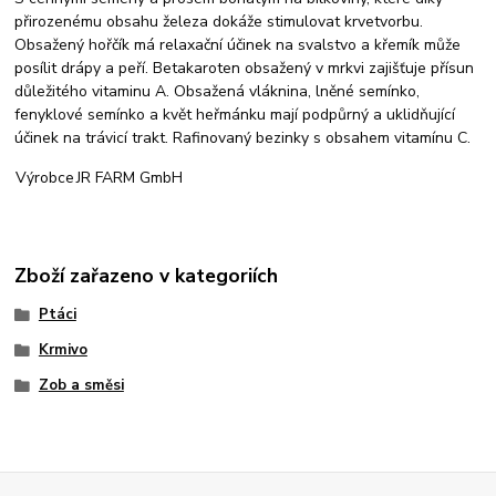
přirozenému obsahu železa dokáže stimulovat krvetvorbu.
Obsažený hořčík má relaxační účinek na svalstvo a křemík může
posílit drápy a peří. Betakaroten obsažený v mrkvi zajišťuje přísun
důležitého vitaminu A. Obsažená vláknina, lněné semínko,
fenyklové semínko a květ heřmánku mají podpůrný a uklidňující
účinek na trávicí trakt. Rafinovaný bezinky s obsahem vitamínu C.
Výrobce
JR FARM GmbH
Zboží zařazeno v kategoriích
Ptáci
Krmivo
Zob a směsi