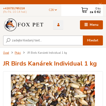
0
ks
+420731765216
CZK
za
0 Kč
(Po-Pá, 10-14 hod.)
Menu
Hledat
Úvod
Ptáci
JR Birds Kanárek Individual 1 kg
JR Birds Kanárek Individual 1 kg