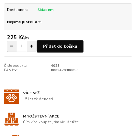
Dostupnost
Skladem
Nejsme plátci DPH
225 Kč
/
ks
Přidat do košíku
Číslo produktu:
4028
EAN kód:
8009470386050
VÍCE NEŽ
15 let zkušeností
MNOŽSTEVNÍ AKCE
Čím více koupíte, tím víc ušetříte