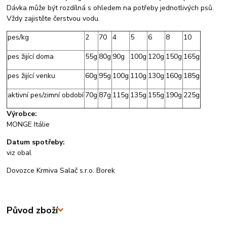
Dávka může být rozdílná s ohledem na potřeby jednotlivých psů.
Vždy zajistěte čerstvou vodu.
pes/kg
2
70
4
5
6
8
10
pes žijící doma
55g
80g
90g
100g
120g
150g
165g
pes žijící venku
60g
95g
100g
110g
130g
160g
185g
aktivní pes/zimní období
70g
87g
115g
135g
155g
190g
225g
Výrobce:
MONGE Itálie
Datum spotřeby:
viz obal
Dovozce Krmiva Salač s.r.o. Borek
Původ zboží