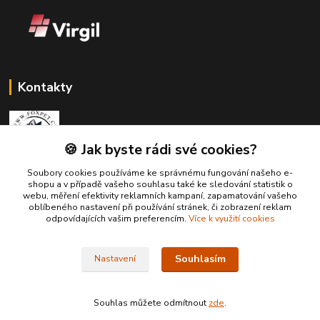
Kontakty
🍪 Jak byste rádi své cookies?
Soubory cookies používáme ke správnému fungování našeho e-
Zákaznická podpora Fox Pet
shopu a v případě vašeho souhlasu také ke sledování statistik o
+420731765216
webu, měření efektivity reklamních kampaní, zapamatování vašeho
(Po-Pá, 10-14 hod.)
oblíbeného nastavení při používání stránek, či zobrazení reklam
odpovídajících vašim preferencím.
Více k využití cookies
foxpet1@seznam.cz
Souhlasím
Nastavení
Souhlas můžete odmítnout
zde
.
Vytvořeno na
Eshop-rychle.cz