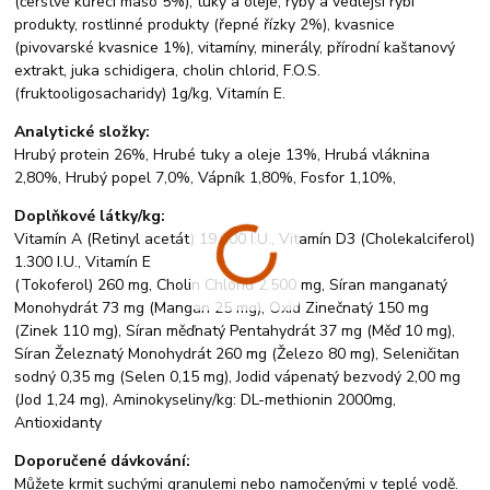
(čerstvé kuřecí maso 5%), tuky a oleje, ryby a vedlejší rybí
produkty, rostlinné produkty (řepné řízky 2%), kvasnice
(pivovarské kvasnice 1%), vitamíny, minerály, přírodní kaštanový
extrakt, juka schidigera, cholin chlorid, F.O.S.
(fruktooligosacharidy) 1g/kg, Vitamín E.
Analytické složky:
Hrubý protein 26%, Hrubé tuky a oleje 13%, Hrubá vláknina
2,80%, Hrubý popel 7,0%, Vápník 1,80%, Fosfor 1,10%,
Doplňkové látky/kg:
Vitamín A (Retinyl acetát) 19.000 I.U., Vitamín D3 (Cholekalciferol)
1.300 I.U., Vitamín E
(Tokoferol) 260 mg, Cholin Chlorid 2.500 mg, Síran manganatý
Monohydrát 73 mg (Mangan 25 mg), Oxid Zinečnatý 150 mg
(Zinek 110 mg), Síran měďnatý Pentahydrát 37 mg (Měď 10 mg),
Síran Železnatý Monohydrát 260 mg (Železo 80 mg), Seleničitan
sodný 0,35 mg (Selen 0,15 mg), Jodid vápenatý bezvodý 2,00 mg
(Jod 1,24 mg), Aminokyseliny/kg: DL-methionin 2000mg,
Antioxidanty
Doporučené dávkování:
Můžete krmit suchými granulemi nebo namočenými v teplé vodě.