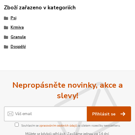
Zboží zařazeno v kategoriích
Psi
Krmiva
Granule
Dospělý
Nepropásněte novinky, akce a
slevy!
Přihlásit se
Souhlasím se
zpracováním osobních údajů
za účelem rozesílky newsletteru.
Můžete se kdykoli odhlásit. Zasíláme jednou za 14 dní.