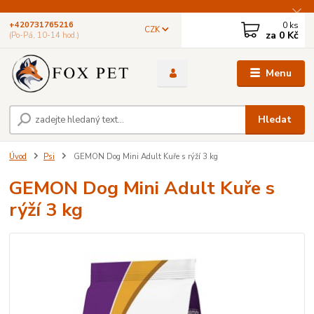
0
ks
+420731765216
CZK
za
0 Kč
(Po-Pá, 10-14 hod.)
Menu
Hledat
Úvod
Psi
GEMON Dog Mini Adult Kuře s rýží 3 kg
GEMON Dog Mini Adult Kuře s
rýží 3 kg