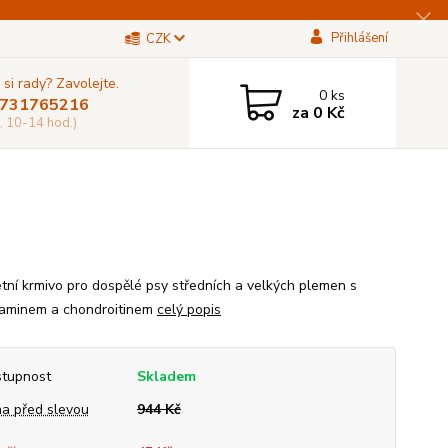
Přihlášení
CZK
 si rady? Zavolejte.
0
ks
731765216
za
0 Kč
, 10-14 hod.)
tní krmivo pro dospělé psy středních a velkých plemen s
aminem a chondroitinem
celý popis
tupnost
Skladem
a před slevou
944 Kč