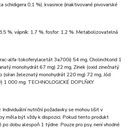
a schidigera 0,1 %), kvasnice (inaktivované pivovarské
 8,5 %, vápník: 1,7 %, fosfor: 1,2 %. Metabolizovatelná
-rac-alfa-tokoferylacetát 3a700i) 54 mg, Cholinchlorid 1
anatý monohydrát 67 mg) 22 mg, Zinek (oxid zinečnatý
 (síran železnatý monohydrát 220 mg) 72 mg, Jód
 čistý) 1 000 mg. TECHNOLOGICKÉ DOPLŇKY:
 Individuální nutriční požadavky se mohou lišit v
da by měla být vždy k dispozici. Pokud tento produkt
pně po dobu alespoň 1 týdne. Pouze pro psy, není vhodné