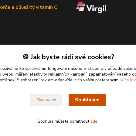
orče a důležitý vitamín C
🍪 Jak byste rádi své cookies?
používáme ke správnému fungování našeho e-shopu a v případě vašeho
k o webu, měření efektivity reklamních kampaní, zapamatování vašeho o
 stránek, či zobrazení reklam odpovídajících vašim preferencím.
Více k v
Souhlasím
Nastavení
Souhlas můžete odmítnout
zde
.