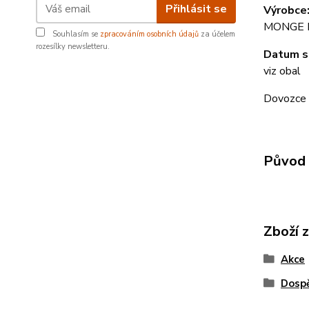
Přihlásit se
Výrobce
MONGE It
Souhlasím se
zpracováním osobních údajů
za účelem
rozesílky newsletteru.
Datum s
viz obal
Dovozce K
Původ 
Zboží 
Akce
Dosp