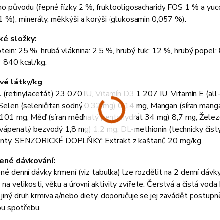
ho původu (řepné řízky 2 %, fruktooligosacharidy FOS 1 % a yucc
1 %), minerály, měkkýši a korýši (glukosamin 0,057 %).
ké složky:
tein: 25 %, hrubá vláknina: 2,5 %, hrubý tuk: 12 %, hrubý popel:
3 840 kcal/kg.
vé látky/kg
:
 (retinylacetát) 23 070 IU, Vitamín D3 1 207 IU, Vitamín E (all
Selen (seleničitan sodný 0,32 mg) 0,14 mg, Mangan (síran mang
101 mg, Měď (síran měďnatý pentahydrát 34 mg) 8,7 mg, Železo
n vápenatý bezvodý 1,8 mg) 1,2 mg, DL-methionin (technicky
anty. SENZORICKÉ DOPLŇKY: Extrakt z kaštanů 20 mg/kg.
ené dávkování:
é denní dávky krmení (viz tabulka) lze rozdělit na 2 denní dávky.
i na velikosti, věku a úrovni aktivity zvířete. Čerstvá a čistá vo
 jiný druh krmiva a/nebo diety, doporučuje se jej zavádět postu
ou spotřebu.