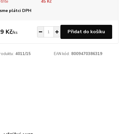
tříte
45 Kč
sme plátci DPH
9 Kč
Přidat do košíku
/
ks
roduktu:
4011/15
EAN kód:
8009470386319