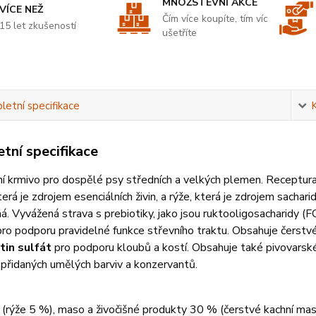
MNOŽSTEVNÍ AKCE
VÍCE NEŽ
Čím více koupíte, tím víc
15 let zkušeností
ušetříte
etní specifikace
tní specifikace
 krmivo pro dospělé psy středních a velkých plemen. Receptura s
terá je zdrojem esenciálních živin, a rýže, která je zdrojem sacha
ná. Vyvážená strava s prebiotiky, jako jsou ruktooligosacharidy (
pro podporu pravidelné funkce střevního traktu. Obsahuje čerst
tin sulfát
pro podporu kloubů a kostí. Obsahuje také pivovarsk
 přidaných umělých barviv a konzervantů.
 (rýže 5 %), maso a živočišné produkty 30 % (čerstvé kachní maso