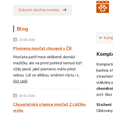
Zobrazit všechny novinky
Blog
Kompl
23.06.2026
Plemena morčat chovaná v ČR
Komple
Morčata patří mezi oblíbené domácí
mazlíčky, ale na první pohled nemusí být
Kompletní
vždy jasné, jaké plemeno máte před
kachna, k
sebou. Liší se délkou, směrem růstu i s...
stravitel
číst celé
vlákniny 
chondroi
srst. Bez
03.01.2026
Chovatelská stanice morčat Z Liščího
Složení:
vrchu
Obiloviny