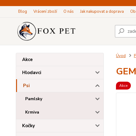
Blog
Vrácení zboží
O nás
Jak nakupovat a doprava
Ob
Úvod
P
Akce
GEMO
Hlodavci
Psi
Akce
Pamlsky
Krmiva
Kočky