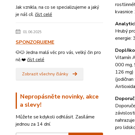
rostlinné
Jak vznikla, na co se specializujeme a jaký
kvasnice 
je náš cíl.
číst celé
Analytic
Hrubý pro
01.06.2025
energie: 
SPONZORUJEME
Doplňko
🐶🐱 Jedna malá věc pro vás, velký čin pro
Vitamín A
ně.❤️
číst celé
000 mg, 
126 mg) 
Zobrazit všechny články
(jodična
Antioxid
Nepropásněte novinky, akce
Doporuč
a slevy!
Doporučen
závislost
Můžete se kdykoli odhlásit. Zasíláme
nahrazuje
jednou za 14 dní.
pro lidsk