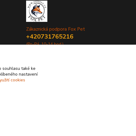
Zákaznická podpora Fox Pet
+420731765216
(Po-Pá, 10-14 hod.)
foxpet1@seznam.cz
 souhlasu také ke
blíbeného nastavení
yužití cookies
Vytvořeno na
Eshop-rychle.cz