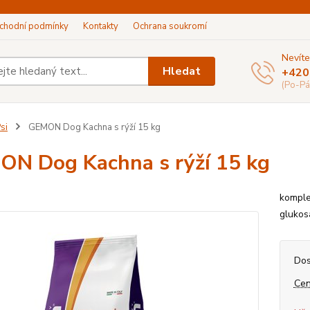
chodní podmínky
Kontakty
Ochrana soukromí
Nevíte
Hledat
+420
(Po-Pá
si
GEMON Dog Kachna s rýží 15 kg
N Dog Kachna s rýží 15 kg
komple
glukos
Dos
Cen