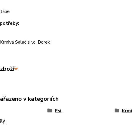
:
álie
potřeby:
rmiva Salač s.r.o. Borek
zboží
zařazeno v kategoriích
Psi
Krmi
ělý