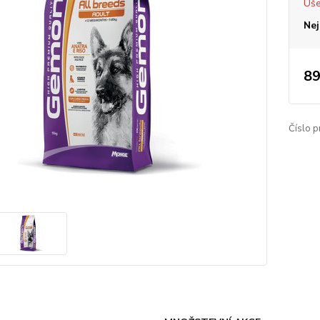
Uše
Nej
89
Číslo p