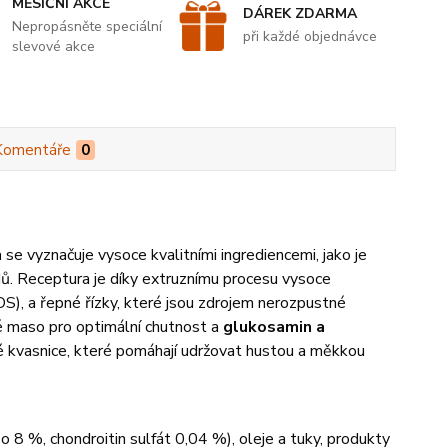
MĚSÍČNÍ AKCE
DÁREK ZDARMA
Nepropásněte speciální
při každé objednávce
slevové akce
Komentáře
0
e vyznačuje vysoce kvalitními ingrediencemi, jako je
ridů. Receptura je díky extruznímu procesu vysoce
FOS), a řepné řízky, které jsou zdrojem nerozpustné
vé maso pro optimální chutnost a
glukosamin a
é kvasnice, které pomáhají udržovat hustou a měkkou
 8 %, chondroitin sulfát 0,04 %), oleje a tuky, produkty