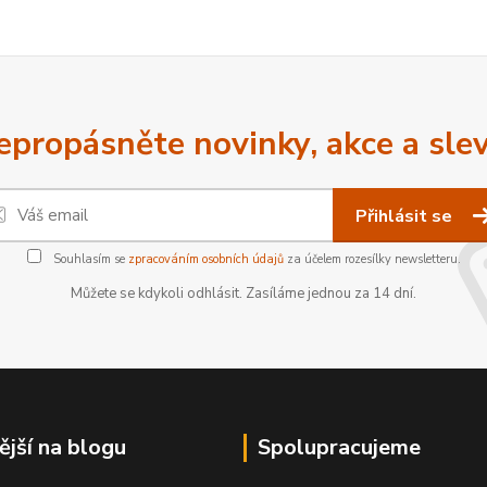
epropásněte novinky, akce a slev
Přihlásit se
Souhlasím se
zpracováním osobních údajů
za účelem rozesílky newsletteru.
Můžete se kdykoli odhlásit. Zasíláme jednou za 14 dní.
ější na blogu
Spolupracujeme