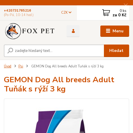
0
ks
+420731765216
CZK
za
0 Kč
(Po-Pá, 10-14 hod.)
Menu
Hledat
Úvod
Psi
GEMON Dog All breeds Adult Tuňák s rýží 3 kg
GEMON Dog All breeds Adult
Tuňák s rýží 3 kg