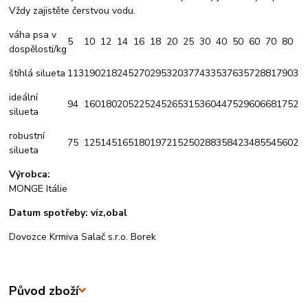
Vždy zajistěte čerstvou vodu.
váha psa v
5
10
12
14
16
18
20
25
30
40
50
60
70
80
dospělosti/kg
štíhlá silueta
113
190
218
245
270
295
320
377
433
537
635
728
817
903
ideální
94
160
180
205
225
245
265
315
360
447
529
606
681
752
silueta
robustní
75
125
145
165
180
197
215
250
288
358
423
485
545
602
silueta
Výrobca:
MONGE Itálie
Datum spotřeby: viz,obal
Dovozce Krmiva Salač s.r.o. Borek
Původ zboží