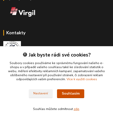
Kontakty
🍪 Jak byste rádi své cookies?
Soubory cookies používáme ke správnému fungování našeho e-
Zákaznická podpora Fox Pet
shopu a v případě vašeho souhlasu také ke sledování statistik o
+420731765216
webu, měření efektivity reklamních kampaní, zapamatování vašeho
(Po-Pá, 10-14 hod.)
oblíbeného nastavení při používání stránek, či zobrazení reklam
odpovídajících vašim preferencím.
Více k využití cookies
foxpet1@seznam.cz
Souhlasím
Nastavení
Souhlas můžete odmítnout
zde
.
Vytvořeno na
Eshop-rychle.cz