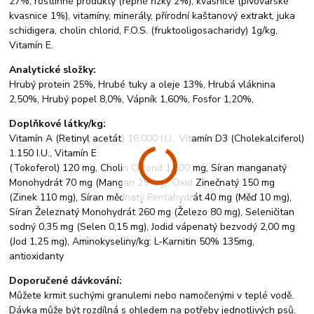
27%, rostlinné produkty (řepné řízky 2%), kvasnice (pivovarské
kvasnice 1%), vitamíny, minerály, přírodní kaštanový extrakt, juka
schidigera, cholin chlorid, F.O.S. (fruktooligosacharidy) 1g/kg,
Vitamín E.
Analytické složky:
Hrubý protein 25%, Hrubé tuky a oleje 13%, Hrubá vláknina
2,50%, Hrubý popel 8,0%, Vápník 1,60%, Fosfor 1,20%,
Doplňkové látky/kg:
Vitamín A (Retinyl acetát) 16.000 I.U., Vitamín D3 (Cholekalciferol)
1.150 I.U., Vitamín E
(Tokoferol) 120 mg, Cholin Chlorid 1.500 mg, Síran manganatý
Monohydrát 70 mg (Mangan 25 mg), Oxid Zinečnatý 150 mg
(Zinek 110 mg), Síran měďnatý Pentahydrát 40 mg (Měď 10 mg),
Síran Železnatý Monohydrát 260 mg (Železo 80 mg), Seleničitan
sodný 0,35 mg (Selen 0,15 mg), Jodid vápenatý bezvodý 2,00 mg
(Jod 1,25 mg), Aminokyseliny/kg: L-Karnitin 50% 135mg,
antioxidanty
Doporučené dávkování:
Můžete krmit suchými granulemi nebo namočenými v teplé vodě.
Dávka může být rozdílná s ohledem na potřeby jednotlivých psů.