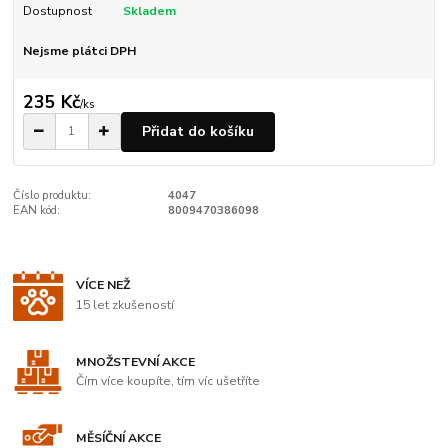
Dostupnost
Skladem
Nejsme plátci DPH
235 Kč
/
ks
Přidat do košíku
Číslo produktu:
4047
EAN kód:
8009470386098
VÍCE NEŽ
15 let zkušeností
MNOŽSTEVNÍ AKCE
Čím více koupíte, tím víc ušetříte
MĚSÍČNÍ AKCE