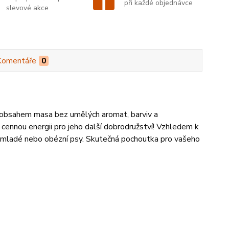
při každé objednávce
slevové akce
Komentáře
0
m obsahem masa bez umělých aromat, barviv a
cennou energii pro jeho další dobrodružství! Vzhledem k
lé, mladé nebo obézní psy. Skutečná pochoutka pro vašeho