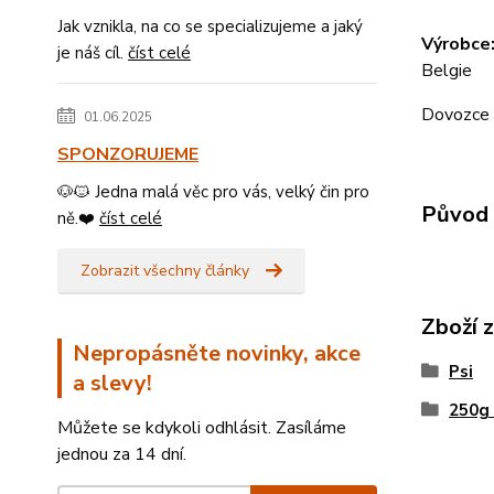
Jak vznikla, na co se specializujeme a jaký
Výrobce
je náš cíl.
číst celé
Belgie
Dovozce K
01.06.2025
SPONZORUJEME
🐶🐱 Jedna malá věc pro vás, velký čin pro
Původ 
ně.❤️
číst celé
Zobrazit všechny články
Zboží 
Nepropásněte novinky, akce
Psi
a slevy!
250g 
Můžete se kdykoli odhlásit. Zasíláme
jednou za 14 dní.