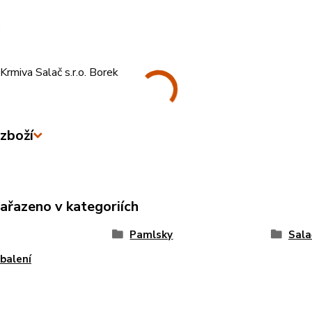
:
rmiva Salač s.r.o. Borek
zboží
zařazeno v kategoriích
Pamlsky
Sala
balení