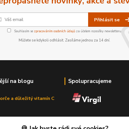
epropásněte novinky, akce a slev
Přihlásit se
Souhlasím se
zpracováním osobních údajů
za účelem rozesílky newsletteru.
Můžete se kdykoli odhlásit. Zasíláme jednou za 14 dní.
ější na blogu
Spolupracujeme
orče a důležitý vitamín C
🍪 Jak byste rádi své cookies?