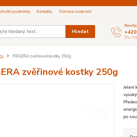
chodní podmínky
Kontakty
Ochrana soukromí
Nevíte
Hledat
+420
(Po-Pá
si
FRIGERA zvěřinové kostky 250g
ERA zvěřinové kostky 250g
Jelení
vysoký
Předev
energi
po sous