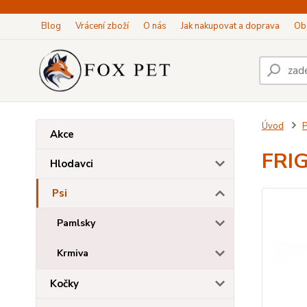
Blog
Vrácení zboží
O nás
Jak nakupovat a doprava
Ob
Úvod
P
Akce
FRIG
Hlodavci
Psi
Pamlsky
Krmiva
Kočky