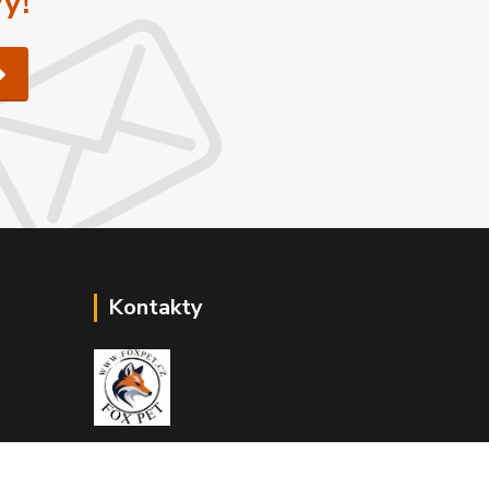
y!
Kontakty
Zákaznická podpora Fox Pet
+420731765216