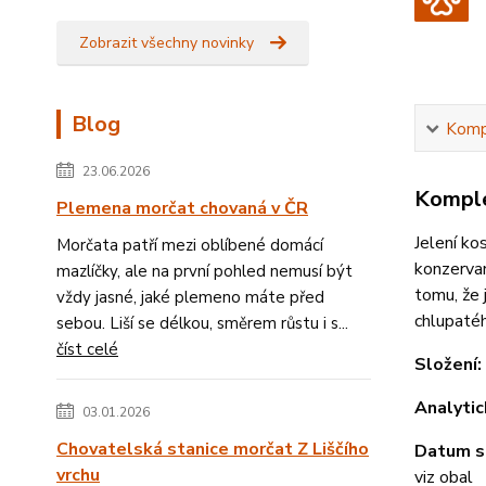
Zobrazit všechny novinky
Blog
Kompl
23.06.2026
Komple
Plemena morčat chovaná v ČR
Jelení ko
Morčata patří mezi oblíbené domácí
konzervan
mazlíčky, ale na první pohled nemusí být
tomu, že 
vždy jasné, jaké plemeno máte před
chlupatéh
sebou. Liší se délkou, směrem růstu i s...
číst celé
Složení:
Analytic
03.01.2026
Chovatelská stanice morčat Z Liščího
Datum s
vrchu
viz obal