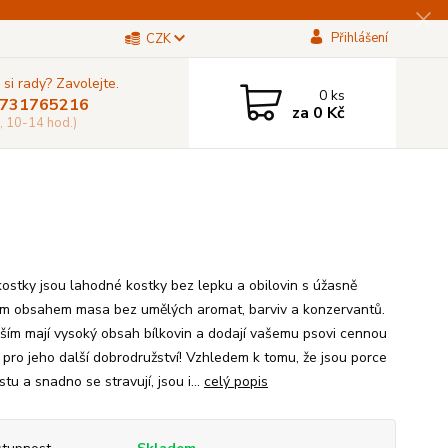
Přihlášení
CZK
 si rady? Zavolejte.
0
ks
731765216
za
0 Kč
, 10-14 hod.)
 kostky jsou lahodné kostky bez lepku a obilovin s úžasně
m obsahem masa bez umělých aromat, barviv a konzervantů.
ším mají vysoký obsah bílkovin a dodají vašemu psovi cennou
i pro jeho další dobrodružství! Vzhledem k tomu, že jsou porce
tu a snadno se stravují, jsou i...
celý popis