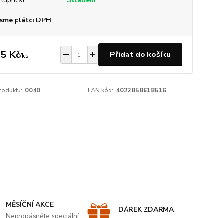
tupnost
Skladem
sme plátci DPH
5 Kč
Přidat do košíku
/
ks
roduktu:
0040
EAN kód:
4022858618516
MĚSÍČNÍ AKCE
DÁREK ZDARMA
Nepropásněte speciální