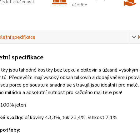
15 let zkušeností
ušetříte
etní specifikace
tní specifikace
stky jsou lahodné kostky bez lepku a obilovin s úžasně vysoký
tů. Především mají vysoký obsah bílkovin a dodají vašemu psovi 
jsou porce po soustu a snadno se stravují, jsou ideální i pro ma
o miláčka a absolutní nutnost pro každého majitele psa!
100% jelen
ké složky:
bílkoviny 43,3%, tuk 23,4%, vlhkost 7,1%
potřeby: