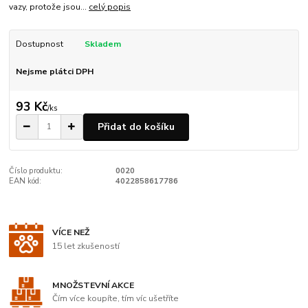
vazy, protože jsou...
celý popis
Dostupnost
Skladem
Nejsme plátci DPH
93 Kč
/
ks
Přidat do košíku
Číslo produktu:
0020
EAN kód:
4022858617786
VÍCE NEŽ
15 let zkušeností
MNOŽSTEVNÍ AKCE
Čím více koupíte, tím víc ušetříte