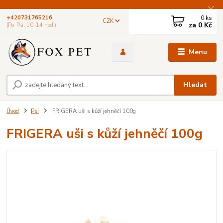
0
ks
+420731765216
CZK
za
0 Kč
(Po-Pá, 10-14 hod.)
Menu
Hledat
Úvod
Psi
FRIGERA uši s kůží jehněčí 100g
FRIGERA uši s kůží jehněčí 100g