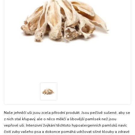
Naše jehněčí uši jsou zcela přírodní produkt. Jsou pečlivě sušené, aby se
z nich stal křupavý, ale o něco měkčí a libovější pamlsek než jsou
vepřové uši. Intenzivní žvýkání těchtoto hypoalergenních pamlsků navíc
čistí zuby vašeho psa a dokonce pomáhá udržovat silné klouby a zdravé