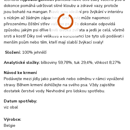
dokonce pomáhá udržovat silné klouby a zdravé vazy, protože
jsou bohaté na mangan. Navíc jsou ideální pro žvýkání v interiéru
s nízkým až žádným zápachem. Srst navíc může napomoci
přirozenému čištění střev vašeho psa! To dokonale odpovídá
způsobu, jakým psi dříve lovili divoká zvířata a jedli je celá, včetně
srsti a kostí! Díky své velikosti a konzistenci lze tyto uši podávat i
menším psům nebo těm, kteří mají slabší žvýkací svaly!
Složení:
100% jehněčí
Analytické složky:
bílkoviny 59,78%, tuk 29,4%, vlhkost 8,27%
Návod ke krmení
Podávejte mezi jídly jako pamlsek nebo odměnu v rámci vyvážené
stravy. Během krmení dohlížejte na svého psa. Vždy zajistěte
dostatek čerstvé vody. Nevhodné pro lidskou spotřebu.
Datum spotřeby:
viz obal
Výrobce:
Belgie