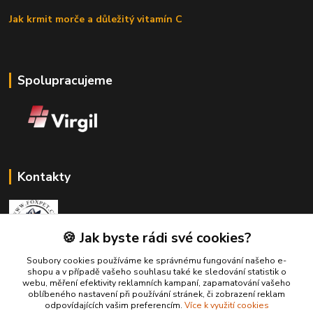
Jak krmit morče a důležitý vitamín C
Spolupracujeme
Kontakty
🍪 Jak byste rádi své cookies?
Soubory cookies používáme ke správnému fungování našeho e-
Zákaznická podpora Fox Pet
shopu a v případě vašeho souhlasu také ke sledování statistik o
+420731765216
webu, měření efektivity reklamních kampaní, zapamatování vašeho
(Po-Pá, 10-14 hod.)
oblíbeného nastavení při používání stránek, či zobrazení reklam
odpovídajících vašim preferencím.
Více k využití cookies