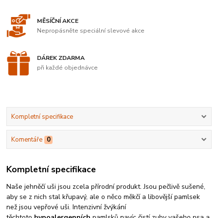
MĚSÍČNÍ AKCE
Nepropásněte speciální slevové akce
DÁREK ZDARMA
při každé objednávce
Kompletní specifikace
Komentáře
0
Kompletní specifikace
Naše jehněčí uši jsou zcela přírodní produkt. Jsou pečlivě sušené,
aby se z nich stal křupavý, ale o něco měkčí a libovější pamlsek
než jsou vepřové uši. Intenzivní žvýkání
těchtoto
hypoalergenních
pamlsků navíc čistí zuby vašeho psa a