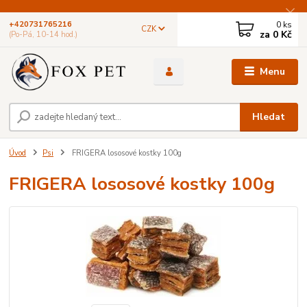
0
ks
+420731765216
CZK
za
0 Kč
(Po-Pá, 10-14 hod.)
Menu
Hledat
Úvod
Psi
FRIGERA lososové kostky 100g
FRIGERA lososové kostky 100g