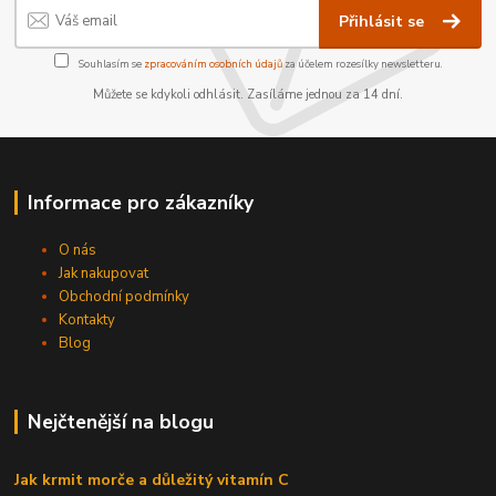
Přihlásit se
Souhlasím se
zpracováním osobních údajů
za účelem rozesílky newsletteru.
Můžete se kdykoli odhlásit. Zasíláme jednou za 14 dní.
Informace pro zákazníky
O nás
Jak nakupovat
Obchodní podmínky
Kontakty
Blog
Nejčtenější na blogu
Jak krmit morče a důležitý vitamín C