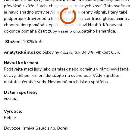
převážně z kůže, šlach, chrupavek a drobných kostí. Tato svačinka
je navíc snadno stravitelná a bohatá na cenný vápník, který také
podporuje zdraví zubů a kostí. Vysoká koncentrace glukosaminu a
chondroitinu pomáhá zlepšit celkové zdraví kloubů. Křupavost
dokonce pomáhá čistit zuby vašeho chlupatého kamaráda.
Složení:
100% kuře
Analytické složky:
bílkoviny 48,2%, tuk 34,3%, vlhkost 6,3%
Návod ke krmení
Podávejte mezi jídly jako pamlsek nebo odměnu v rámci vyvážené
stravy. Během krmení dohlížejte na svého psa. Vždy zajistěte
dostatek čerstvé vody. Nevhodné pro lidskou spotřebu.
Datum spotřeby:
viz obal
Výrobce:
Belgie
Dovozce Krmiva Salač s.r.o. Borek