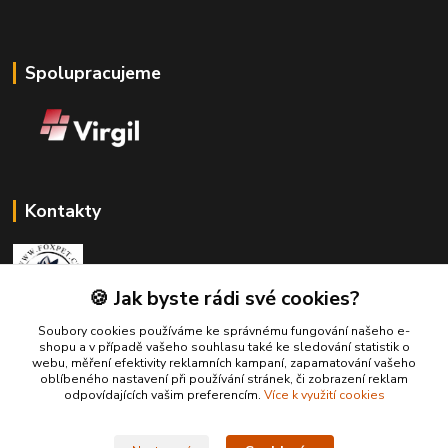
Spolupracujeme
Kontakty
🍪 Jak byste rádi své cookies?
Soubory cookies používáme ke správnému fungování našeho e-
Zákaznická podpora Fox Pet
shopu a v případě vašeho souhlasu také ke sledování statistik o
+420731765216
webu, měření efektivity reklamních kampaní, zapamatování vašeho
(Po-Pá, 10-14 hod.)
oblíbeného nastavení při používání stránek, či zobrazení reklam
odpovídajících vašim preferencím.
Více k využití cookies
foxpet1@seznam.cz