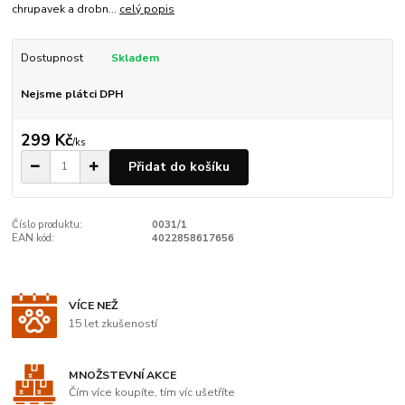
chrupavek a drobn...
celý popis
Dostupnost
Skladem
Nejsme plátci DPH
299 Kč
/
ks
Přidat do košíku
Číslo produktu:
0031/1
EAN kód:
4022858617656
VÍCE NEŽ
15 let zkušeností
MNOŽSTEVNÍ AKCE
Čím více koupíte, tím víc ušetříte