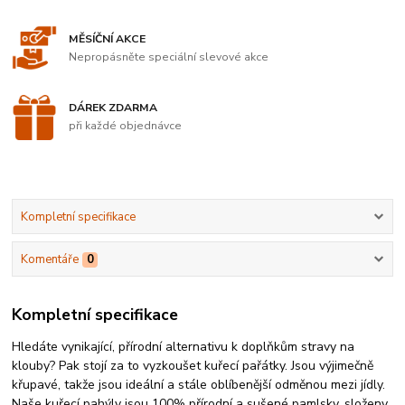
MĚSÍČNÍ AKCE
Nepropásněte speciální slevové akce
DÁREK ZDARMA
při každé objednávce
Kompletní specifikace
Komentáře
0
Kompletní specifikace
Hledáte vynikající, přírodní alternativu k doplňkům stravy na
klouby? Pak stojí za to vyzkoušet kuřecí pařátky. Jsou výjimečně
křupavé, takže jsou ideální a stále oblíbenější odměnou mezi jídly.
Naše kuřecí pahýly jsou 100% přírodní a sušené pamlsky, složeny