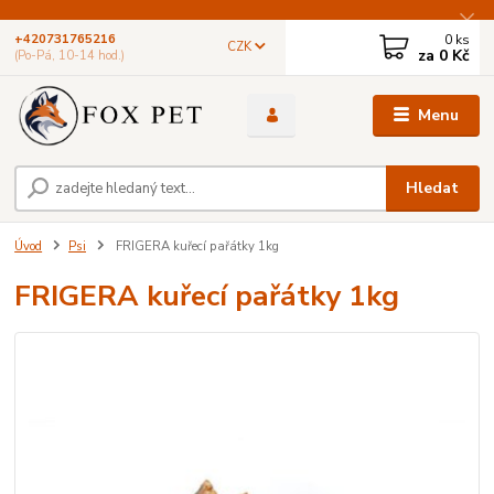
0
ks
+420731765216
CZK
za
0 Kč
(Po-Pá, 10-14 hod.)
Menu
Hledat
Úvod
Psi
FRIGERA kuřecí pařátky 1kg
FRIGERA kuřecí pařátky 1kg