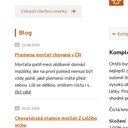
Zobrazit všechny novinky
Blog
Kompl
23.06.2026
Komple
Plemena morčat chovaná v ČR
Chtěli b
Morčata patří mezi oblíbené domácí
nejlepší 
mazlíčky, ale na první pohled nemusí být
sušené či
vždy jasné, jaké plemeno máte před
vysoký ob
sebou. Liší se délkou, směrem růstu i s...
látky. Pr
číst celé
vhodné pr
03.01.2026
Čistá hm
Chovatelská stanice morčat Z Liščího
Složení
vrchu