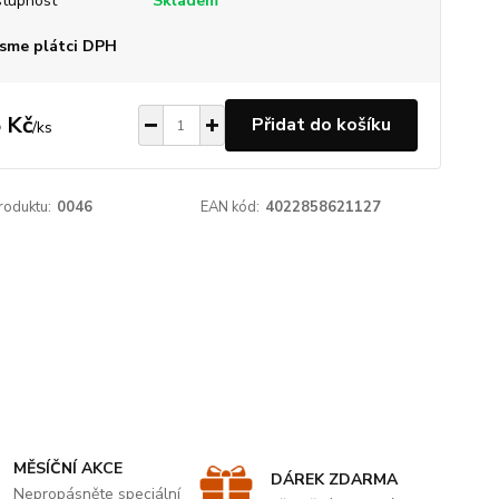
tupnost
Skladem
sme plátci DPH
 Kč
Přidat do košíku
/
ks
roduktu:
0046
EAN kód:
4022858621127
MĚSÍČNÍ AKCE
DÁREK ZDARMA
Nepropásněte speciální