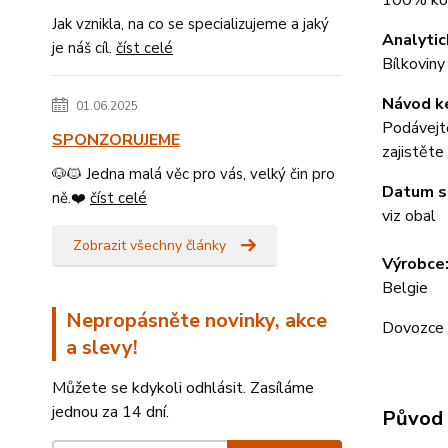
100% ko
Jak vznikla, na co se specializujeme a jaký
Analytic
je náš cíl.
číst celé
Bílkovin
Návod k
01.06.2025
Podávejte
SPONZORUJEME
zajistěte
🐶🐱 Jedna malá věc pro vás, velký čin pro
Datum s
ně.❤️
číst celé
viz obal
Zobrazit všechny články
Výrobce
Belgie
Nepropásněte novinky, akce
Dovozce K
a slevy!
Můžete se kdykoli odhlásit. Zasíláme
jednou za 14 dní.
Původ 