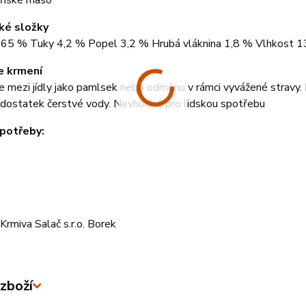
ňské maso
ké složky
y 65 % Tuky 4,2 % Popel 3,2 % Hrubá vláknina 1,8 % Vlhkost 
e krmení
 mezi jídly jako pamlsek nebo odměnu v rámci vyvážené stravy.
 dostatek čerstvé vody. Nevhodné pro lidskou spotřebu
potřeby:
:
rmiva Salač s.r.o. Borek
zboží