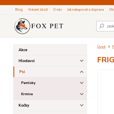
Blog
Vrácení zboží
O nás
Jak nakupovat a doprava
Ob
Úvod
P
Akce
FRIG
Hlodavci
Psi
Pamlsky
Krmiva
Kočky