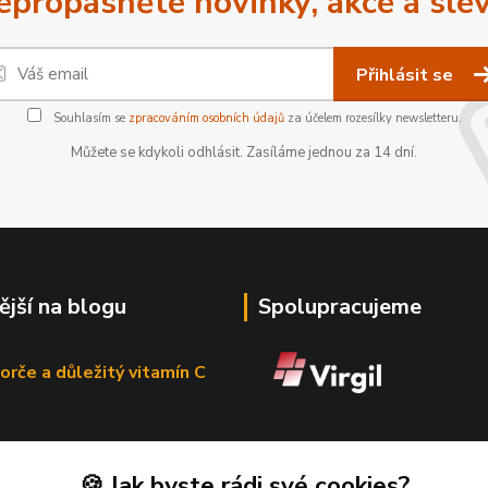
epropásněte novinky, akce a slev
Přihlásit se
Souhlasím se
zpracováním osobních údajů
za účelem rozesílky newsletteru.
Můžete se kdykoli odhlásit. Zasíláme jednou za 14 dní.
ější na blogu
Spolupracujeme
orče a důležitý vitamín C
🍪 Jak byste rádi své cookies?