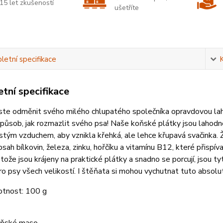
15 let zkušeností
ušetříte
etní specifikace
tní specifikace
yste odměnit svého milého chlupatého společníka opravdovou l
způsob, jak rozmazlit svého psa! Naše koňské plátky jsou laho
stým vzduchem, aby vznikla křehká, ale lehce křupavá svačinka.
sah bílkovin, železa, zinku, hořčíku a vitamínu B12, které přispí
otože jsou krájeny na praktické plátky a snadno se porcují, jsou t
o psy všech velikostí. I štěňata si mohou vychutnat tuto absolut
otnost: 100 g