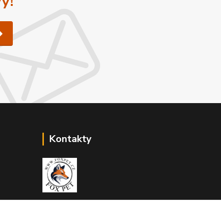
y!
Kontakty
Zákaznická podpora Fox Pet
+420731765216