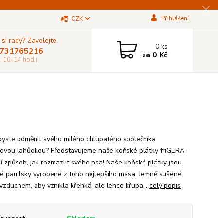
Přihlášení
CZK
 si rady? Zavolejte.
0
ks
731765216
za
0 Kč
, 10-14 hod.)
 byste odměnit svého milého chlupatého společníka
ovou lahůdkou? Představujeme naše koňské plátky friGERA –
ší způsob, jak rozmazlit svého psa! Naše koňské plátky jsou
é pamlsky vyrobené z toho nejlepšího masa. Jemně sušené
 vzduchem, aby vznikla křehká, ale lehce křupa...
celý popis