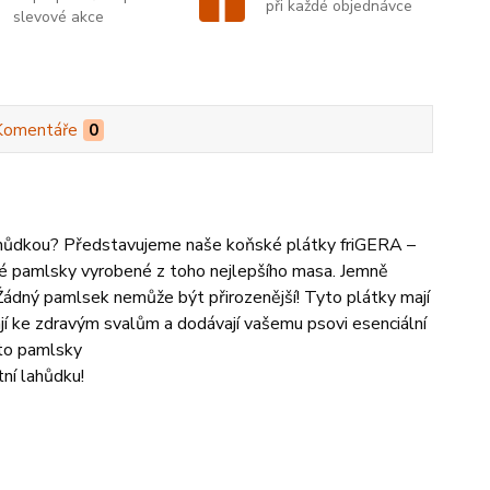
při každé objednávce
slevové akce
Komentáře
0
ahůdkou? Představujeme naše koňské plátky friGERA –
dné pamlsky vyrobené z toho nejlepšího masa. Jemně
 Žádný pamlsek nemůže být přirozenější! Tyto plátky mají
vají ke zdravým svalům a dodávají vašemu psovi esenciální
yto pamlsky
ní lahůdku!