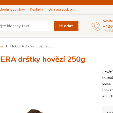
chodní podmínky
Kontakty
Ochrana soukromí
Nevíte
Hledat
+420
(Po-Pá
si
FRIGERA dršťky hovězí 250g
ERA dršťky hovězí 250g
Hovězí 
chutná 
pomalu
chovan
jsou c