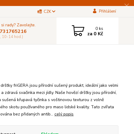
Přihlášení
CZK
 si rady? Zavolejte.
0
ks
731765216
za
0 Kč
, 10-14 hod.)
dršťky friGERA jsou přírodní sušený produkt, ideální jako velmi
a zdravá svačinka mezi jídly. Naše hovězí dršťky jsou přírodní,
 sušená křupavá tyčinka s voštinovou texturou z volně
ého skotu používaného pro maso lidské kvality. Tato zvířata
hována bez přidaných antib...
celý popis