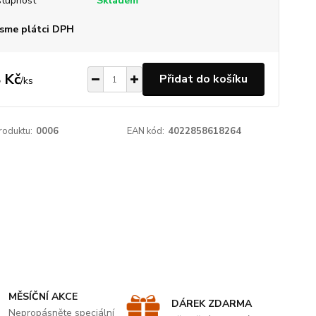
tupnost
Skladem
sme plátci DPH
 Kč
Přidat do košíku
/
ks
roduktu:
0006
EAN kód:
4022858618264
MĚSÍČNÍ AKCE
DÁREK ZDARMA
Nepropásněte speciální