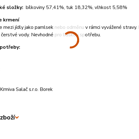
ké složky:
bílkoviny 57,41%, tuk 18,32%, vlhkost 5,58%
e krmení
 mezi jídly jako pamlsek nebo odměnu v rámci vyvážené stravy. 
 čerstvé vody. Nevhodné pro lidskou spotřebu.
potřeby:
:
rmiva Salač s.r.o. Borek
zboží