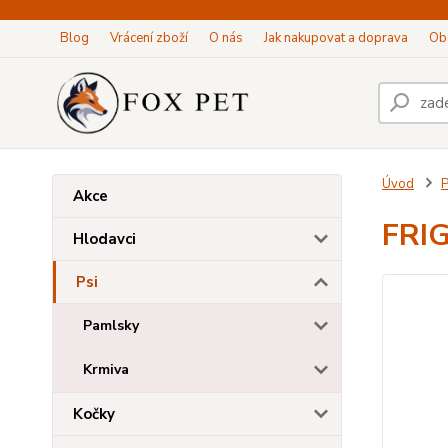
Blog
Vrácení zboží
O nás
Jak nakupovat a doprava
Ob
Úvod
P
Akce
FRIG
Hlodavci
Psi
Pamlsky
Krmiva
Kočky