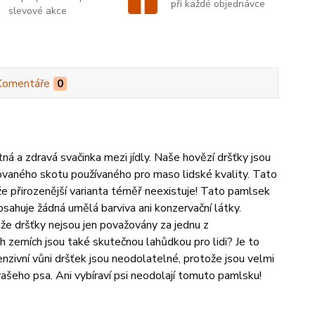
při každé objednávce
slevové akce
Komentáře
0
tná a zdravá svačinka mezi jídly. Naše hovězí dršťky jsou
hovaného skotu používaného pro maso lidské kvality. Tato
že přirozenější varianta téměř neexistuje! Tato pamlsek
sahuje žádná umělá barviva ani konzervační látky.
že dršťky nejsou jen považovány za jednu z
ch zemích jsou také skutečnou lahůdkou pro lidi? Je to
nzivní vůni dršťek jsou neodolatelné, protože jsou velmi
í vašeho psa. Ani vybíraví psi neodolají tomuto pamlsku!