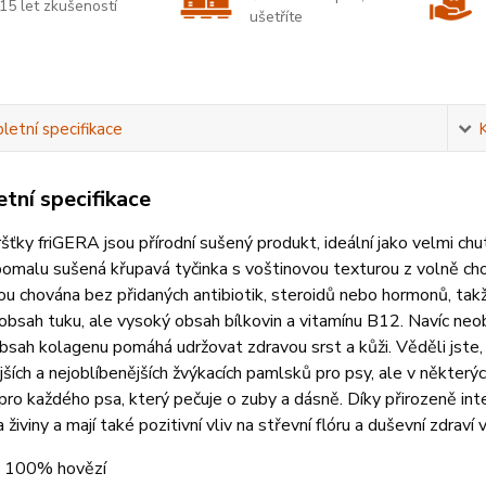
15 let zkušeností
ušetříte
etní specifikace
tní specifikace
šťky friGERA jsou přírodní sušený produkt, ideální jako velmi chu
 pomalu sušená křupavá tyčinka s voštinovou texturou z volně c
sou chována bez přidaných antibiotik, steroidů nebo hormonů, tak
obsah tuku, ale vysoký obsah bílkovin a vitamínu B12. Navíc neob
sah kolagenu pomáhá udržovat zdravou srst a kůži. Věděli jste, 
ších a nejoblíbenějších žvýkacích pamlsků pro psy, ale v některý
ro každého psa, který pečuje o zuby a dásně. Díky přirozeně inte
 živiny a mají také pozitivní vliv na střevní flóru a duševní zdrav
100% hovězí