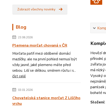
Zobrazit všechny novinky
Blog
Kompl
23.06.2026
Komple
Plemena morčat chovaná v ČR
Hovězí dr
Morčata patří mezi oblíbené domácí
přírodní,
mazlíčky, ale na první pohled nemusí být
zvířata j
vždy jasné, jaké plemeno máte před
má nízký 
sebou. Liší se délkou, směrem růstu i s...
Vysoký ob
číst celé
nejznáměj
pamlsek p
03.01.2026
bohaté na
Chovatelská stanice morčat Z Liščího
Složení:
vrchu