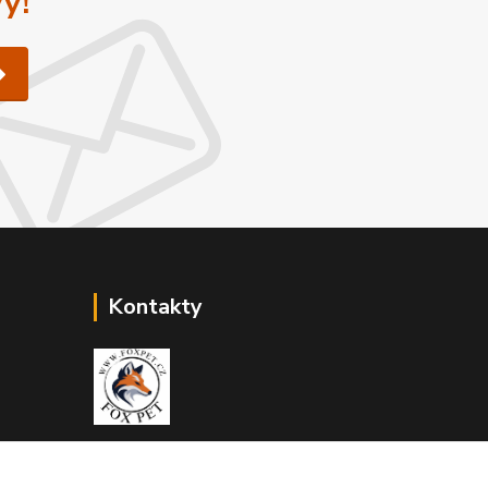
y!
Kontakty
Zákaznická podpora Fox Pet
+420731765216