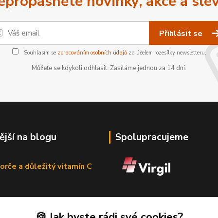
epropásněte novinky, akce a slev
Přihlásit se
Souhlasím se
zpracováním osobních údajů
za účelem rozesílky newsletteru.
Můžete se kdykoli odhlásit. Zasíláme jednou za 14 dní.
ější na blogu
Spolupracujeme
orče a důležitý vitamín C
🍪 Jak byste rádi své cookies?