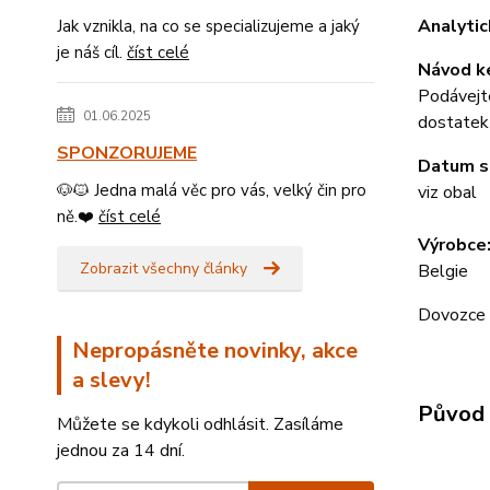
Analytic
Jak vznikla, na co se specializujeme a jaký
je náš cíl.
číst celé
Návod k
Podávejte
01.06.2025
dostatek
SPONZORUJEME
Datum s
🐶🐱 Jedna malá věc pro vás, velký čin pro
viz obal
ně.❤️
číst celé
Výrobce
Zobrazit všechny články
Belgie
Dovozce K
Nepropásněte novinky, akce
a slevy!
Původ 
Můžete se kdykoli odhlásit. Zasíláme
jednou za 14 dní.