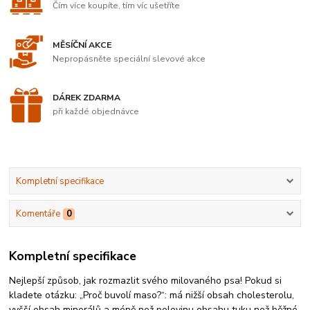
Čím více koupíte, tím víc ušetříte
MĚSÍČNÍ AKCE
Nepropásněte speciální slevové akce
DÁREK ZDARMA
při každé objednávce
Kompletní specifikace
Komentáře
0
Kompletní specifikace
Nejlepší způsob, jak rozmazlit svého milovaného psa! Pokud si
kladete otázku: „Proč buvolí maso?“: má nižší obsah cholesterolu,
vyšší obsah minerálů a méně než polovinu obsahu tuku než běžné