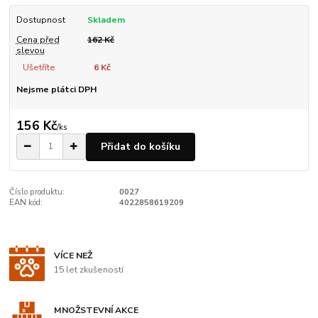
Dostupnost
Skladem
Cena před
162 Kč
slevou
Ušetříte
6 Kč
Nejsme plátci DPH
156 Kč
/
ks
Přidat do košíku
Číslo produktu:
0027
EAN kód:
4022858619209
VÍCE NEŽ
15 let zkušeností
MNOŽSTEVNÍ AKCE