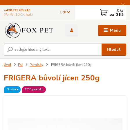
0
ks
+420731765216
CZK
za
0 Kč
(Po-Pá, 10-14 hod.)
Menu
Hledat
Úvod
Psi
Pamlsky
FRIGERA bůvolí jícen 250g
FRIGERA bůvolí jícen 250g
Novinka
TOP produkt