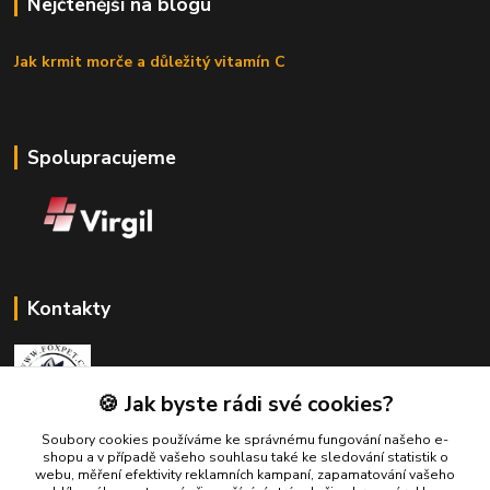
Nejčtenější na blogu
Jak krmit morče a důležitý vitamín C
Spolupracujeme
Kontakty
🍪 Jak byste rádi své cookies?
Soubory cookies používáme ke správnému fungování našeho e-
Zákaznická podpora Fox Pet
shopu a v případě vašeho souhlasu také ke sledování statistik o
+420731765216
webu, měření efektivity reklamních kampaní, zapamatování vašeho
(Po-Pá, 10-14 hod.)