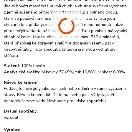
libové hovězí maso! Náš buvolí chléb je chutná svačinka vyrobená
z jemně sušeného přírodního chleba buvolů z volného chovu,
který se používá na maso pro lidské účely. Tato zvířata jsou
chována bez přidaných antibiotik, steroidů nebo hormonů, takže
přirozenější varianta už téměř neexistuje! Tato pamlsek má vysoký
obsah bílkovin, železa, zinku, hořčíku, vitamínu B12 a minerálů,
které přispívají ke zdravým svalům a dodávají vašemu psovi
nezbytné látky. Tuto absolutní lahůdku si mohou vychutnat i
štěňata.
Složení:
100% hovězí
Analytické složky:
bílkoviny 77,45%, tuk 10,88%, vlhkost 6,93%
Návod ke krmení
Podávejte mezi jídly jako pamlsek nebo odměnu v rámci vyvážené
stravy. Během krmení dohlížejte na svého psa. Vždy zajistěte
dostatek čerstvé vody. Nevhodné pro lidskou spotřebu.
Datum spotřeby:
viz obal
Výrobce: