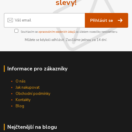
slevy!
Přihlásit se
Souhlasím se
zpracováním osobních údajů
za účelem rozesílky newsletteru.
Můžete se kdykoli odhlásit. Zasíláme jednou za 14 dní.
Informace pro zákazníky
O nás
Jak nakupovat
Obchodní podmínky
Kontakty
Blog
Nejčtenější na blogu