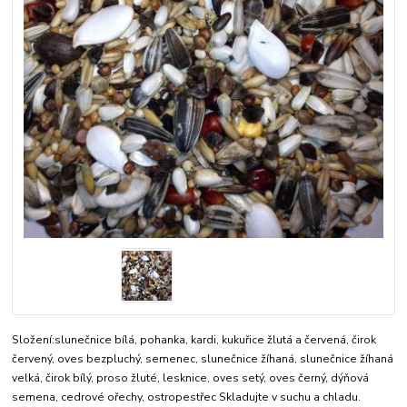
Složení:slunečnice bílá, pohanka, kardi, kukuřice žlutá a červená, čirok
červený, oves bezpluchý, semenec, slunečnice žíhaná, slunečnice žíhaná
velká, čirok bílý, proso žluté, lesknice, oves setý, oves černý, dýňová
semena, cedrové ořechy, ostropestřec Skladujte v suchu a chladu.