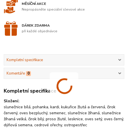
MĚSÍČNÍ AKCE
Nepropásněte speciální slevové akce
DÁREK ZDARMA
při každé objednávce
Kompletní specifikace
Komentáře
0
Kompletní specifikace
Složení:
slunečnice bílá, pohanka, kardi, kukuřice žlutá a červená, čirok
červený, oves bezpluchý, semenec, slunečnice žíhaná, slunečnice
žíhaná velká, čirok bílý, proso žluté, lesknice, oves setý, oves černý,
dýňová semena, cedrové ořechy, ostropestřec