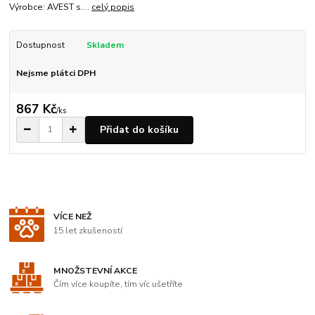
Výrobce: AVEST s....
celý popis
Dostupnost
Skladem
Nejsme plátci DPH
867 Kč
/
ks
Přidat do košíku
VÍCE NEŽ
15 let zkušeností
MNOŽSTEVNÍ AKCE
Čím více koupíte, tím víc ušetříte