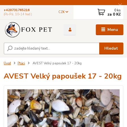
0
ks
+420731765216
CZK
za
0 Kč
(Po-Pá, 10-14 hod.)
Menu
Hledat
Úvod
Ptáci
AVEST Velký papoušek 17 - 20kg
AVEST Velký papoušek 17 - 20kg