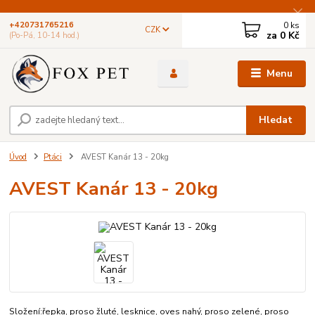
0
ks
+420731765216
CZK
za
0 Kč
(Po-Pá, 10-14 hod.)
Menu
Hledat
Úvod
Ptáci
AVEST Kanár 13 - 20kg
AVEST Kanár 13 - 20kg
Složení:řepka, proso žluté, lesknice, oves nahý, proso zelené, proso