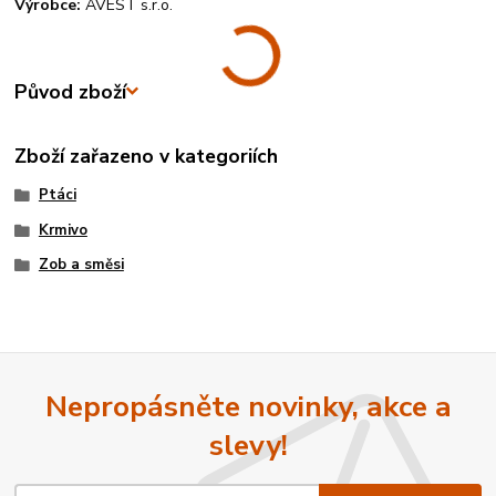
Výrobce:
AVEST s.r.o.
Původ zboží
Zboží zařazeno v kategoriích
Ptáci
Krmivo
Zob a směsi
Nepropásněte novinky, akce a
slevy!