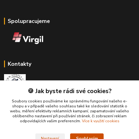
Spolupracujeme
Kontakty
🍪 Jak byste rádi své cookies?
Soubory cookies používáme ke správnému fungování našeho e-
Zákaznická podpora Fox Pet
shopu a v případě vašeho souhlasu také ke sledování statistik o
+420731765216
webu, měření efektivity reklamních kampaní, zapamatování vašeho
(Po-Pá, 10-14 hod.)
oblíbeného nastavení při používání stránek, či zobrazení reklam
odpovídajících vašim preferencím.
Více k využití cookies
foxpet1@seznam.cz
Souhlasím
Nastavení