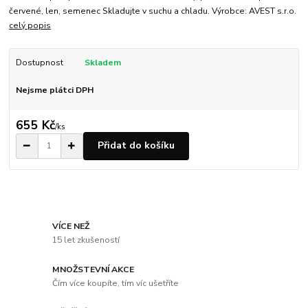
červené, len, semenec Skladujte v suchu a chladu. Výrobce: AVEST s.r.o.
celý popis
Dostupnost
Skladem
Nejsme plátci DPH
655 Kč
/
ks
Přidat do košíku
VÍCE NEŽ
15 let zkušeností
MNOŽSTEVNÍ AKCE
Čím více koupíte, tím víc ušetříte