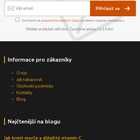
Přihlásit se
Souhlasím se
zpracováním osobních údajů
za účelem rozesílky newsletteru.
Můžete se kdykoli odhlásit. Zasíláme jednou za 14 dní.
Informace pro zákazníky
O nás
Jak nakupovat
Obchodní podmínky
Kontakty
Blog
Nejčtenější na blogu
Jak krmit morče a důležitý vitamín C