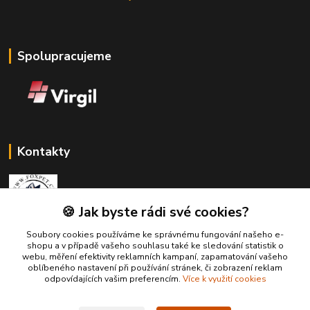
Spolupracujeme
Kontakty
🍪 Jak byste rádi své cookies?
Soubory cookies používáme ke správnému fungování našeho e-
Zákaznická podpora Fox Pet
shopu a v případě vašeho souhlasu také ke sledování statistik o
+420731765216
webu, měření efektivity reklamních kampaní, zapamatování vašeho
(Po-Pá, 10-14 hod.)
oblíbeného nastavení při používání stránek, či zobrazení reklam
odpovídajících vašim preferencím.
Více k využití cookies
foxpet1@seznam.cz