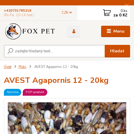
0
ks
+420731765216
CZK
za
0 Kč
(Po-Pá, 10-14 hod.)
Menu
Hledat
Úvod
Ptáci
AVEST Agapornis 12 - 20kg
AVEST Agapornis 12 - 20kg
Novinka
TOP produkt