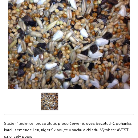
Složení:lesknice, proso žluté, proso červené, oves bezpluchý, pohanka,
kardi, semenec, len, niger Skladujte v suchu a chladu. Výrobce: AVEST
s.r.o.
celý popis