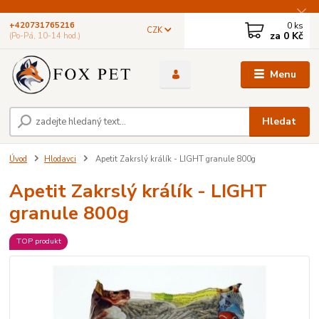
0
ks
+420731765216
CZK
za
0 Kč
(Po-Pá, 10-14 hod.)
Menu
Hledat
Úvod
Hlodavci
Apetit Zakrslý králík - LIGHT granule 800g
Apetit Zakrslý králík - LIGHT
granule 800g
TOP produkt