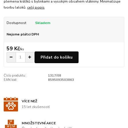
plemena králíků s bylinkami a vysokým obsahem vlákniny. Minimalizuje
tvorbu laloků.
celý popis
Dostupnost
Skladem
Nejsme plátci DPH
59 Kč
/
ks
Přidat do košíku
Číslo produktu:
1317/08
EAN kód:
8595093503863
VÍCE NEŽ
15 let zkušeností
MNOŽSTEVNÍ AKCE