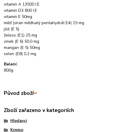
vitamin A 13500 I.E.
vitamin D3 800 I.E
vitamin E 50mg
měď (síran měďnatý pentahydrát E4) 15 mg
jód (E 5)
železo (E1) 25 mg
zinek (E 6) 50,0 mg
mangan (E 5) 50mg
selen (E8) 0,2 mg
Balení:
800g
Původ zboží
Zboží zařazeno v kategoriích
Hlodavci
Krmivo