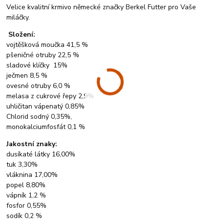
Velice kvalitní krmivo německé značky Berkel Futter pro Vaše
miláčky.
Složení:
vojtěšková moučka 41,5 %
pšeničné otruby 22,5 %
sladové klíčky 15%
ječmen 8,5 %
ovesné otruby 6,0 %
melasa z cukrové řepy 2,9%
uhličitan vápenatý 0,85%
Chlorid sodný 0,35%,
monokalciumfosfát 0,1 %
Jakostní znaky:
dusíkaté látky 16,00%
tuk 3,30%
vláknina 17,00%
popel 8,80%
vápník 1,2 %
fosfor 0,55%
sodík 0,2 %