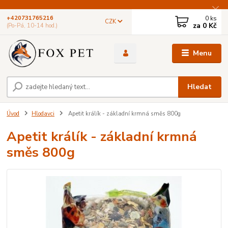
0
ks
+420731765216
CZK
za
0 Kč
(Po-Pá, 10-14 hod.)
Menu
Hledat
Úvod
Hlodavci
Apetit králík - základní krmná směs 800g
Apetit králík - základní krmná
směs 800g