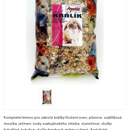
Kompletní krmivo pro zakrslé králíky.Složení:oves, pšenice, vojtěšková
moučka, ječmen, lusky svatojánského chleba, slunečnice, vločky
kukuřičné, kukuřice, vločky hrachové, mrkev sušená. Analytické