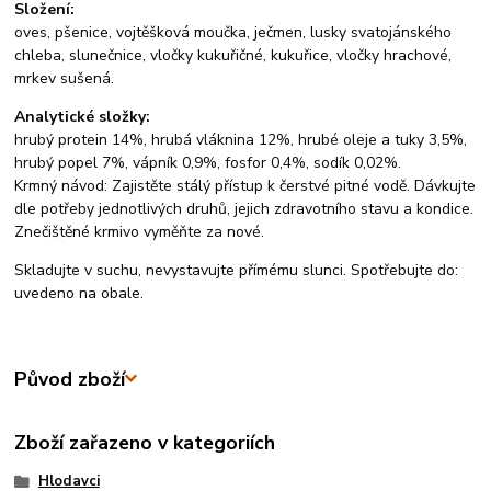
Složení:
oves, pšenice, vojtěšková moučka, ječmen, lusky svatojánského
chleba, slunečnice, vločky kukuřičné, kukuřice, vločky hrachové,
mrkev sušená.
Analytické složky:
hrubý protein 14%, hrubá vláknina 12%, hrubé oleje a tuky 3,5%,
hrubý popel 7%, vápník 0,9%, fosfor 0,4%, sodík 0,02%.
Krmný návod: Zajistěte stálý přístup k čerstvé pitné vodě. Dávkujte
dle potřeby jednotlivých druhů, jejich zdravotního stavu a kondice.
Znečištěné krmivo vyměňte za nové.
Skladujte v suchu, nevystavujte přímému slunci. Spotřebujte do:
uvedeno na obale.
Původ zboží
Zboží zařazeno v kategoriích
Hlodavci