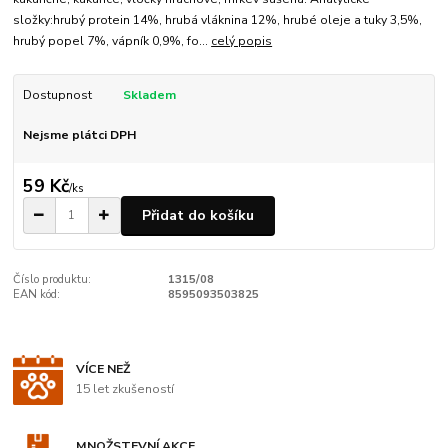
složky:hrubý protein 14%, hrubá vláknina 12%, hrubé oleje a tuky 3,5%,
hrubý popel 7%, vápník 0,9%, fo...
celý popis
Dostupnost
Skladem
Nejsme plátci DPH
59 Kč
/
ks
Přidat do košíku
Číslo produktu:
1315/08
EAN kód:
8595093503825
VÍCE NEŽ
15 let zkušeností
MNOŽSTEVNÍ AKCE